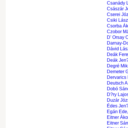
Csanády 
Császár J
Cserei Józ
Csiki Lász
Csorba Ák
Czobor Má
D' Orsay Ol
Darnay-Do
Dávid Lás
Deák Fer
Deák Jen
Degré Mik
Demeter G
Dervarics
Deutsch A
Dobó Sánd
D?ry Lajos
Duzár Józ
Édes Jen
Egán Ede,
Eitner Ákos
Eitner Sánd