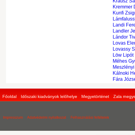
Krausz S
Kremmer 
Kunfi Zsi
Lámfaluss
Landi Fer
Landler J
Lándor Tiv
Lovas Elem
Lovassy 
Löw Lipót
Méhes Gyu
Meszlényi
Kálnoki H
Fára Józs
Főoldal
Időszaki kiadványok lelőhelye
Megyetörténet
Zala megye
Impresszum
Adatvédelmi nyilatkozat
Felhasználási feltételek