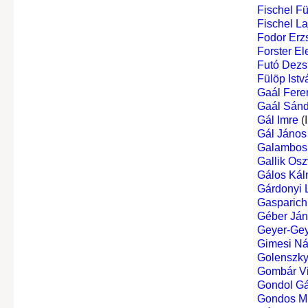
Fischel F
Fischel La
Fodor Erz
Forster El
Futó Dezs
Fülöp Istv
Gaál Fere
Gaál Sánd
Gál Imre
(
Gál János
Galambos 
Gallik Os
Gálos Kál
Gárdonyi 
Gasparich 
Géber Já
Geyer-Ge
Gimesi Ná
Golenszky
Gombár V
Gondol G
Gondos Mi