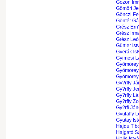
Gózon Imr
Gömöri J
Gönczi Fe
Göntér Gá
Grész Ern
Grész Irm
Grész Leó
Gürtler Ist
Gyerák Is
Gyimesi L
Gyömörey 
Gyömörey 
Gyömörey 
Gy?rffy Já
Gy?rffy Je
Gy?rffy Lá
Gy?rffy Zo
Gy?rfi Já
Gyulaffy Le
Gyutay Ist
Hajdu Tib
Hajgató S
Halis Istv