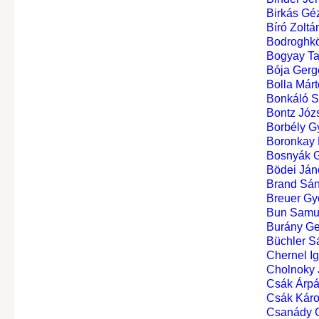
Birkás Gé
Bíró Zoltá
Bodroghkö
Bogyay Ta
Bója Gerg
Bolla Márt
Bonkáló 
Bontz Józ
Borbély Gy
Boronkay 
Bosnyák G
Bödei Ján
Brand Sá
Breuer Gy
Bun Sam
Burány Ge
Büchler S
Chernel Ig
Cholnoky 
Csák Árp
Csák Károl
Csanády G