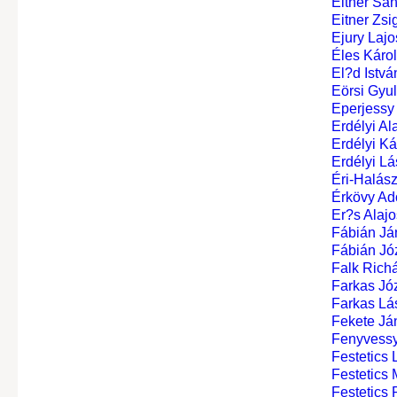
Eitner Sándo
Eitner Zsi
Ejury Lajo
Éles Károl
El?d Istvá
Eörsi Gyul
Eperjessy 
Erdélyi Al
Erdélyi Ká
Erdélyi Lá
Éri-Halász
Érkövy Ado
Er?s Alajo
Fábián Ján
Fábián Jó
Falk Rich
Farkas Jó
Farkas Lás
Fekete Ján
Fenyvessy
Festetics L
Festetics M
Festetics P