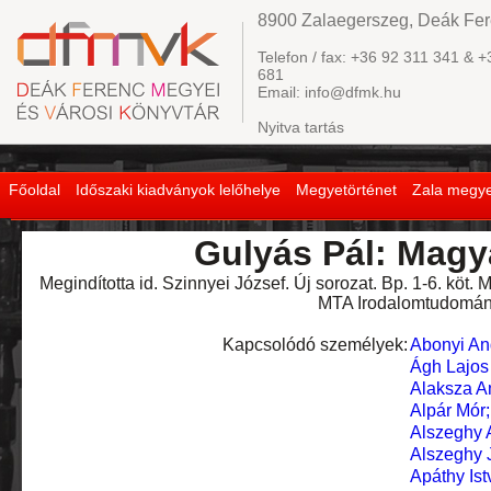
8900 Zalaegerszeg, Deák Fere
Telefon / fax: +36 92 311 341 & +
681
Email: info@dfmk.hu
Nyitva tartás
Főoldal
Időszaki kiadványok lelőhelye
Megyetörténet
Zala megye
Gulyás Pál: Magya
Megindította id. Szinnyei József. Új sorozat. Bp. 1-6. köt
MTA Irodalomtudomány
Kapcsolódó személyek:
Abonyi And
Ágh Lajos 
Alaksza 
Alpár Mór
Alszeghy 
Alszeghy 
Apáthy Ist