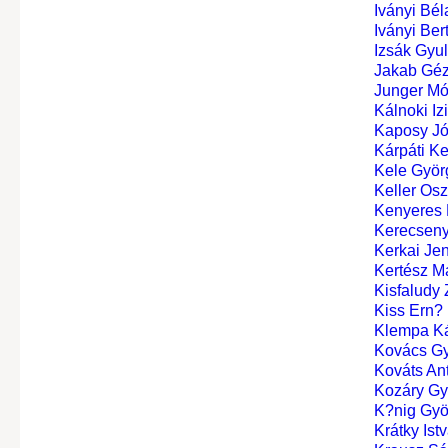
Iványi Bél
Iványi Ber
Izsák Gyu
Jakab Géz
Junger M
Kálnoki Iz
Kaposy Józ
Kárpáti K
Kele Györ
Keller Osz
Kenyeres 
Kerecseny
Kerkai Je
Kertész M
Kisfaludy 
Kiss Ern?
Klempa Ká
Kovács Gy
Kováts An
Kozáry Gyu
K?nig Gyö
Krátky Ist