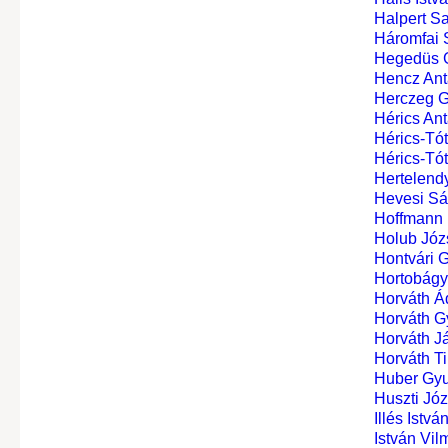
Halpert S
Háromfai 
Hegedüs 
Hencz Ant
Herczeg 
Hérics Ant
Hérics-Tót
Hérics-Tót
Hertelendy
Hevesi Sá
Hoffmann
Holub Józ
Hontvári 
Hortobágy
Horváth Á
Horváth G
Horváth J
Horváth Ti
Huber Gyu
Huszti Józ
Illés Istvá
István Vil