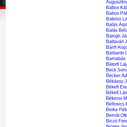
Augusztin
Babos Ká
Babos Pá
Baboss Lá
Balás Árpá
Balás Béla
Balogh Já
Baltavári 
Bánfi Alaj
Barbarits 
Barnabás I
Bátorfi La
Beck Som
Becker Á
Békássy J
Békefi Ele
Békefi Lás
Békessi M
Bellosics 
Berke Pét
Bernát Ott
Biczó Fer
Binder Je