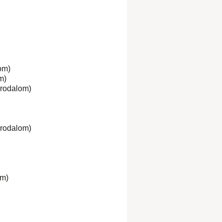
om)
m)
Irodalom)
Irodalom)
om)