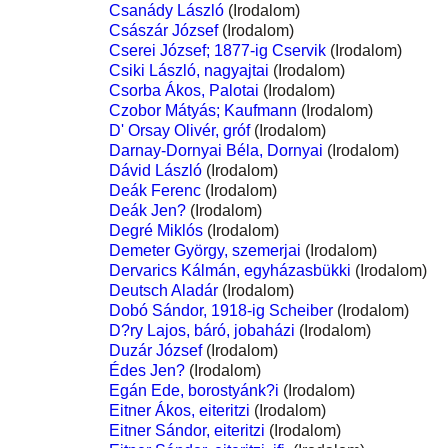
Csanády László
(Irodalom)
Császár József
(Irodalom)
Cserei József; 1877-ig Cservik
(Irodalom)
Csiki László, nagyajtai
(Irodalom)
Csorba Ákos, Palotai
(Irodalom)
Czobor Mátyás; Kaufmann
(Irodalom)
D' Orsay Olivér, gróf
(Irodalom)
Darnay-Dornyai Béla, Dornyai
(Irodalom)
Dávid László
(Irodalom)
Deák Ferenc
(Irodalom)
Deák Jen?
(Irodalom)
Degré Miklós
(Irodalom)
Demeter György, szemerjai
(Irodalom)
Dervarics Kálmán, egyházasbükki
(Irodalom)
Deutsch Aladár
(Irodalom)
Dobó Sándor, 1918-ig Scheiber
(Irodalom)
D?ry Lajos, báró, jobaházi
(Irodalom)
Duzár József
(Irodalom)
Édes Jen?
(Irodalom)
Egán Ede, borostyánk?i
(Irodalom)
Eitner Ákos, eiteritzi
(Irodalom)
Eitner Sándor, eiteritzi
(Irodalom)