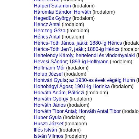
Halpert Salamon
(Irodalom)
Háromfai Sándor; Horváth
(Irodalom)
Hegedüs György
(Irodalom)
Hencz Antal
(Irodalom)
Herczeg Géza
(Irodalom)
Hérics Antal
(Irodalom)
Hérics-Tóth János, jaáki; 1880-ig Hérics
(Irodal
Hérics-Tóth Jen?, jaáki; 1880-ig Hérics
(Irodalo
Hertelendy Károly, hertelendi és vindornyalaki
(
Hevesi Sándor; 1893-ig Hoffmann
(Irodalom)
Hoffmann Mór
(Irodalom)
Holub József
(Irodalom)
Hontvári Gyula; az 1930-as évek végéig Huhn
(
Hortobágyi Ágost; 1901-ig Horinka
(Irodalom)
Horváth Ádám; Pálóczi
(Irodalom)
Horváth György
(Irodalom)
Horváth János
(Irodalom)
Horváth Tibor Antal; Horváth Antal Tibor
(Irodal
Huber Gyula
(Irodalom)
Huszti József
(Irodalom)
Illés István
(Irodalom)
István Vilmos
(Irodalom)