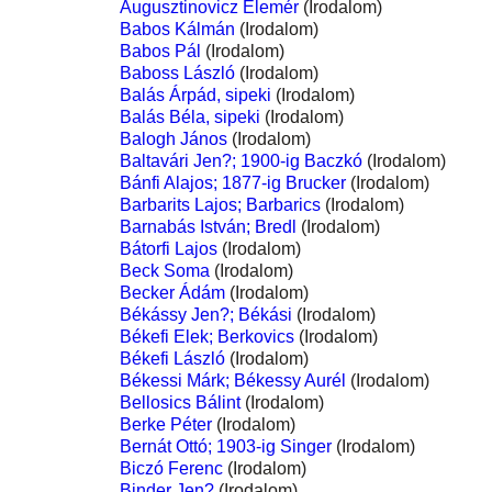
Augusztinovicz Elemér
(Irodalom)
Babos Kálmán
(Irodalom)
Babos Pál
(Irodalom)
Baboss László
(Irodalom)
Balás Árpád, sipeki
(Irodalom)
Balás Béla, sipeki
(Irodalom)
Balogh János
(Irodalom)
Baltavári Jen?; 1900-ig Baczkó
(Irodalom)
Bánfi Alajos; 1877-ig Brucker
(Irodalom)
Barbarits Lajos; Barbarics
(Irodalom)
Barnabás István; Bredl
(Irodalom)
Bátorfi Lajos
(Irodalom)
Beck Soma
(Irodalom)
Becker Ádám
(Irodalom)
Békássy Jen?; Békási
(Irodalom)
Békefi Elek; Berkovics
(Irodalom)
Békefi László
(Irodalom)
Békessi Márk; Békessy Aurél
(Irodalom)
Bellosics Bálint
(Irodalom)
Berke Péter
(Irodalom)
Bernát Ottó; 1903-ig Singer
(Irodalom)
Biczó Ferenc
(Irodalom)
Binder Jen?
(Irodalom)