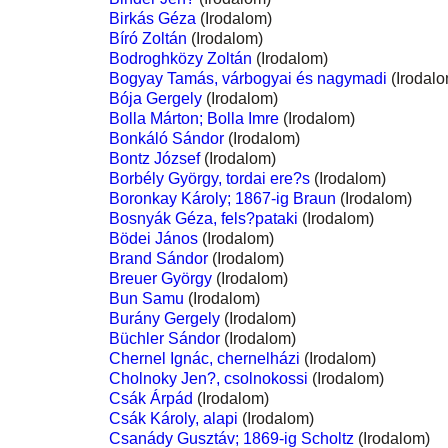
Birkás Géza
(Irodalom)
Bíró Zoltán
(Irodalom)
Bodroghközy Zoltán
(Irodalom)
Bogyay Tamás, várbogyai és nagymadi
(Irodalo
Bója Gergely
(Irodalom)
Bolla Márton; Bolla Imre
(Irodalom)
Bonkáló Sándor
(Irodalom)
Bontz József
(Irodalom)
Borbély György, tordai ere?s
(Irodalom)
Boronkay Károly; 1867-ig Braun
(Irodalom)
Bosnyák Géza, fels?pataki
(Irodalom)
Bödei János
(Irodalom)
Brand Sándor
(Irodalom)
Breuer György
(Irodalom)
Bun Samu
(Irodalom)
Burány Gergely
(Irodalom)
Büchler Sándor
(Irodalom)
Chernel Ignác, chernelházi
(Irodalom)
Cholnoky Jen?, csolnokossi
(Irodalom)
Csák Árpád
(Irodalom)
Csák Károly, alapi
(Irodalom)
Csanády Gusztáv; 1869-ig Scholtz
(Irodalom)