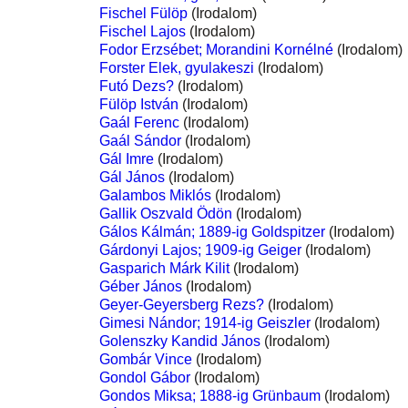
Fischel Fülöp
(Irodalom)
Fischel Lajos
(Irodalom)
Fodor Erzsébet; Morandini Kornélné
(Irodalom)
Forster Elek, gyulakeszi
(Irodalom)
Futó Dezs?
(Irodalom)
Fülöp István
(Irodalom)
Gaál Ferenc
(Irodalom)
Gaál Sándor
(Irodalom)
Gál Imre
(Irodalom)
Gál János
(Irodalom)
Galambos Miklós
(Irodalom)
Gallik Oszvald Ödön
(Irodalom)
Gálos Kálmán; 1889-ig Goldspitzer
(Irodalom)
Gárdonyi Lajos; 1909-ig Geiger
(Irodalom)
Gasparich Márk Kilit
(Irodalom)
Géber János
(Irodalom)
Geyer-Geyersberg Rezs?
(Irodalom)
Gimesi Nándor; 1914-ig Geiszler
(Irodalom)
Golenszky Kandid János
(Irodalom)
Gombár Vince
(Irodalom)
Gondol Gábor
(Irodalom)
Gondos Miksa; 1888-ig Grünbaum
(Irodalom)