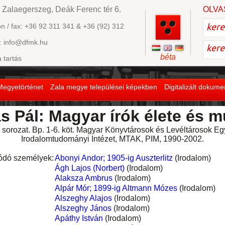
 Zalaegerszeg, Deák Ferenc tér 6.
OLVA
on / fax: +36 92 311 341 & +36 (92) 312
: info@dfmk.hu
béta
a tartás
Megyetörténet
Zala megye települései képekben
Digitalizált dokum
s Pál: Magyar írók élete és m
Új sorozat. Bp. 1-6. köt. Magyar Könyvtárosok és Levéltárosok E
Irodalomtudományi Intézet, MTAK, PIM, 1990-2002.
ódó személyek:
Abonyi Andor; 1905-ig Auszterlitz
(Irodalom)
Ágh Lajos (Norbert)
(Irodalom)
Alaksza Ambrus
(Irodalom)
Alpár Mór; 1899-ig Altmann Mózes
(Irodalom)
Alszeghy Alajos
(Irodalom)
Alszeghy János
(Irodalom)
Apáthy István
(Irodalom)