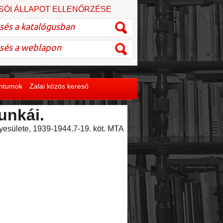
SÓI ÁLLAPOT ELLENŐRZÉSE
entumok
Zalai közös kereső
unkái.
gyesülete, 1939-1944.7-19. köt. MTA