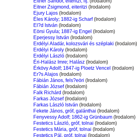
Eitner Sándor, eiteritzi, ifj.
(Irodalom)
Eitner Zsigmond, eiteritzi
(Irodalom)
Ejury Lajos
(Irodalom)
Éles Károly; 1882-ig Scharf
(Irodalom)
El?d István
(Irodalom)
Eörsi Gyula; 1887-ig Engel
(Irodalom)
Eperjessy István
(Irodalom)
Erdélyi Aladár, kolozsvári és széplaki
(Irodalom)
Erdélyi Károly
(Irodalom)
Erdélyi László
(Irodalom)
Éri-Halász Imre; Halász
(Irodalom)
Érkövy Adolf; 1847-ig Ploetz Vencel
(Irodalom)
Er?s Alajos
(Irodalom)
Fábián János, fels?eöri
(Irodalom)
Fábián József
(Irodalom)
Falk Richárd
(Irodalom)
Farkas József
(Irodalom)
Farkas László István
(Irodalom)
Fekete János, gróf, galánthai
(Irodalom)
Fenyvessy Adolf; 1862-ig Grünbaum
(Irodalom)
Festetics László, gróf, tolnai
(Irodalom)
Festetics Mária, gróf, tolnai
(Irodalom)
Festetics Pál, gróf, tolnai
(Irodalom)