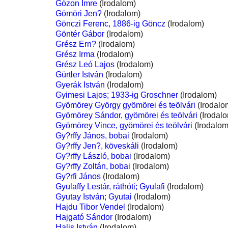
Gózon Imre
(Irodalom)
Gömöri Jen?
(Irodalom)
Gönczi Ferenc, 1886-ig Göncz
(Irodalom)
Göntér Gábor
(Irodalom)
Grész Ern?
(Irodalom)
Grész Irma
(Irodalom)
Grész Leó Lajos
(Irodalom)
Gürtler István
(Irodalom)
Gyerák István
(Irodalom)
Gyimesi Lajos; 1933-ig Groschner
(Irodalom)
Gyömörey György gyömörei és teölvári
(Irodalo
Gyömörey Sándor, gyömörei és teölvári
(Irodal
Gyömörey Vince, gyömörei és teölvári
(Irodalom
Gy?rffy János, bobai
(Irodalom)
Gy?rffy Jen?, köveskáli
(Irodalom)
Gy?rffy László, bobai
(Irodalom)
Gy?rffy Zoltán, bobai
(Irodalom)
Gy?rfi János
(Irodalom)
Gyulaffy Lestár, ráthóti; Gyulafi
(Irodalom)
Gyutay István; Gyutai
(Irodalom)
Hajdu Tibor Vendel
(Irodalom)
Hajgató Sándor
(Irodalom)
Halis István
(Irodalom)