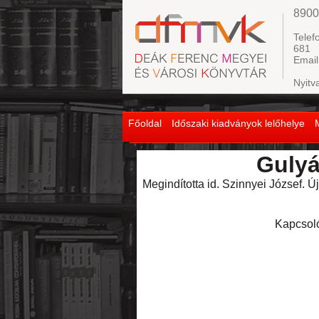
8900
Telef
681
Email
Nyitv
Főoldal
Időszaki kiadványok lelőhelye
Gulyá
Megindította id. Szinnyei József. 
Kapcsol