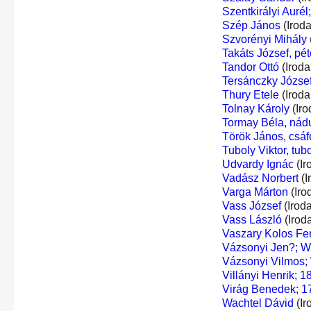
Szentkirályi Aurél
Szép János
(Irod
Szvorényi Mihály
Takáts József, péte
Tandor Ottó
(Iroda
Tersánczky József
Thury Etele
(Iroda
Tolnay Károly
(Iro
Tormay Béla, nádu
Török János, csáf
Tuboly Viktor, tub
Udvardy Ignác
(Ir
Vadász Norbert
(I
Varga Márton
(Iro
Vass József
(Irod
Vass László
(Irod
Vaszary Kolos Fe
Vázsonyi Jen?; W
Vázsonyi Vilmos;
Villányi Henrik; 
Virág Benedek; 1
Wachtel Dávid
(Ir