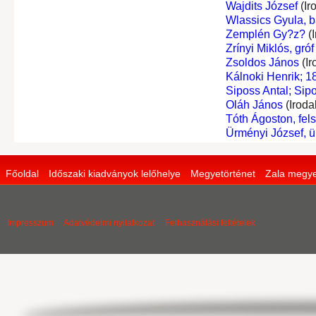
Wajdits József
(Ir
Wlassics Gyula, b
Zemplén Gy?z?
(I
Zrínyi Miklós, gróf
Zsoldos János
(Ir
Kálnoki Henrik; 
Siposs Antal; Sipo
Oláh János
(Iroda
Tóth Ágoston, fel
Ürményi József, 
Főoldal
Időszaki kiadványok lelőhelye
Megyetörténet
Zala megye
Impresszum
Adatvédelmi nyilatkozat
Felhasználási feltételek