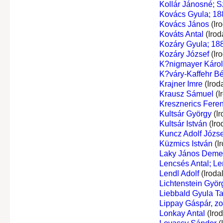
Kollár Jánosné; S
Kovács Gyula; 18
Kovács János
(Ir
Kováts Antal
(Irod
Kozáry Gyula; 188
Kozáry József
(Ir
K?nigmayer Károl
K?váry-Kaffehr Bé
Krajner Imre
(Irod
Krausz Sámuel
(I
Kresznerics Fere
Kultsár György
(Ir
Kultsár István
(Iro
Kuncz Adolf Józse
Küzmics István
(I
Laky János Deme
Lencsés Antal; Le
Lendl Adolf
(Iroda
Lichtenstein Györ
Liebbald Gyula T
Lippay Gáspár, z
Lonkay Antal
(Iro