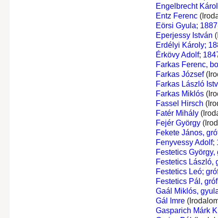
Engelbrecht Káro
Entz Ferenc
(Irod
Eörsi Gyula; 1887
Eperjessy István
(
Erdélyi Károly; 18
Érkövy Adolf; 184
Farkas Ferenc, bo
Farkas József
(Ir
Farkas László Ist
Farkas Miklós
(Ir
Fassel Hirsch
(Iro
Fatér Mihály
(Irod
Fejér György
(Iro
Fekete János, gróf
Fenyvessy Adolf;
Festetics György, g
Festetics László, g
Festetics Leó; gróf
Festetics Pál, gróf
Gaál Miklós, gyula
Gál Imre
(Irodalom
Gasparich Márk Ki