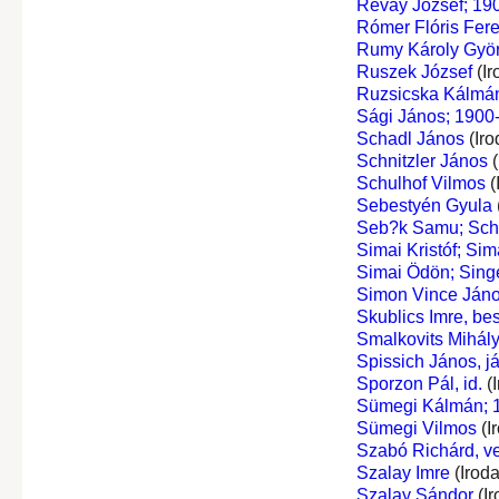
Révay József; 190
Rómer Flóris Fer
Rumy Károly Gyö
Ruszek József
(Ir
Ruzsicska Kálmá
Sági János; 1900-
Schadl János
(Iro
Schnitzler János
(
Schulhof Vilmos
(
Sebestyén Gyula
Seb?k Samu; Sch
Simai Kristóf; Si
Simai Ödön; Sing
Simon Vince Ján
Skublics Imre, bes
Smalkovits Mihál
Spissich János, já
Sporzon Pál, id.
(I
Sümegi Kálmán; 1
Sümegi Vilmos
(I
Szabó Richárd, ve
Szalay Imre
(Irod
Szalay Sándor
(Ir