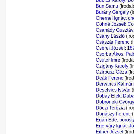
Bubics Károly; Bo
Bun Samu
(Irodal
Burány Gergely
(I
Chernel Ignác, ch
Cohné József; Co
Csanády Gusztáv;
Csány László
(Iro
Császár Ferenc
(I
Cserei József; 18
Csorba Ákos, Palo
Csutor Imre
(Iroda
Czigány Károly
(I
Czirbusz Géza
(Ir
Deák Ferenc
(Iro
Dervarics Kálmán
Deselvics István
(
Dobay Elek; Dub
Dobronoki Györg
Dóczi Terézia
(Iro
Donászy Ferenc
(
Egán Ede, borost
Egerváry Ignác Józ
Eitner József
(Iro