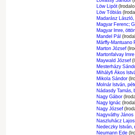
Lovassy Sándor
(
Löw Lipót
(Irodal
Löw Tóbiás
(Irod
Madarász László, 
Magyar Ferenc; G
Magyar Imre, öttö
Mandel Pál
(Iroda
Márffy-Mantuano R
Marton József
(Ir
Martonfalvay Imre
Maywald József
(
Mesterházy Sándo
Mihályfi Ákos Istv
Mikola Sándor
(Ir
Molnár István, péte
Nádasdy Tamás, bá
Nagy Gábor
(Irod
Nagy Ignác
(Iroda
Nagy József
(Irod
Nagyváthy János
Naszluhácz Lajos
Nedeczky István,
Neumann Ede
(Ir