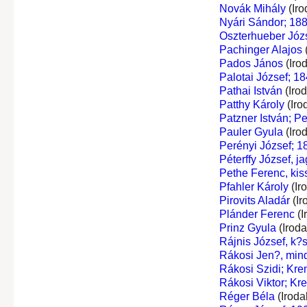
Novák Mihály
(Iro
Nyári Sándor; 18
Oszterhueber Józ
Pachinger Alajos
Pados János
(Iro
Palotai József; 18
Pathai István
(Iro
Patthy Károly
(Iro
Patzner István; Pe
Pauler Gyula
(Iro
Perényi József; 1
Péterffy József, j
Pethe Ferenc, kis
Pfahler Károly
(Ir
Pirovits Aladár
(Ir
Plánder Ferenc
(I
Prinz Gyula
(Irod
Rájnis József, k?
Rákosi Jen?, min
Rákosi Szidi; Kr
Rákosi Viktor; Kr
Réger Béla
(Iroda