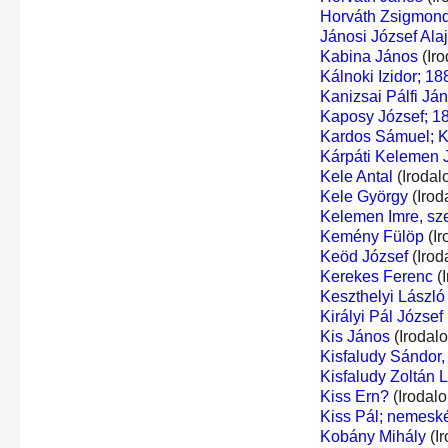
Horváth Zsigmon
Jánosi József Ala
Kabina János
(Iro
Kálnoki Izidor; 1
Kanizsai Pálfi Já
Kaposy József; 18
Kardos Sámuel; K
Kárpáti Kelemen 
Kele Antal
(Irodal
Kele György
(Irod
Kelemen Imre, sze
Kemény Fülöp
(Ir
Keöd József
(Irod
Kerekes Ferenc
(I
Keszthelyi László
Királyi Pál József
Kis János
(Irodal
Kisfaludy Sándor, 
Kisfaludy Zoltán L
Kiss Ern?
(Irodal
Kiss Pál; nemeské
Kobány Mihály
(I