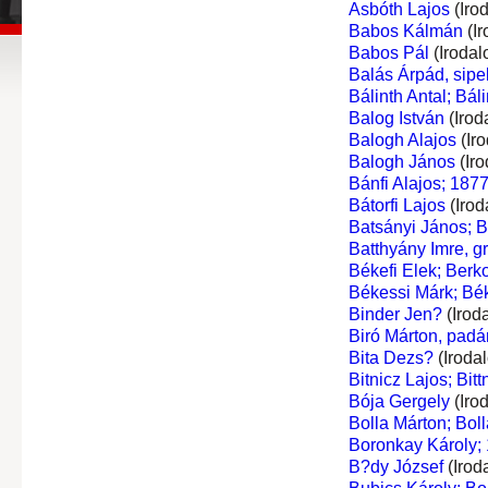
Asbóth Lajos
(Iro
Babos Kálmán
(Ir
Babos Pál
(Irodal
Balás Árpád, sipe
Bálinth Antal; Báli
Balog István
(Irod
Balogh Alajos
(Ir
Balogh János
(Iro
Bánfi Alajos; 1877
Bátorfi Lajos
(Irod
Batsányi János; 
Batthyány Imre, gr
Békefi Elek; Berk
Békessi Márk; Bé
Binder Jen?
(Irod
Biró Márton, padá
Bita Dezs?
(Iroda
Bitnicz Lajos; Bittn
Bója Gergely
(Iro
Bolla Márton; Boll
Boronkay Károly;
B?dy József
(Irod