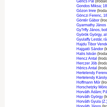
Gerics Pál
(Irodal
Gondos Miksa; 1
Gózon Imre
(Iroda
Gönczi Ferenc, 1
Göntér Gábor
(Iro
Gyarmathy János
Gy?rffy János, bo
Györök György, al
Gyulaffy Lestár, rá
Hajdu Tibor Vend
Hajgató Sándor
(I
Halis István
(Irod
Hencz Antal
(Irod
Herczer Jób
(Irod
Hérics Antal
(Irod
Hertelendy Ferenc
Hertelendy Károly,
Hoffmann Mór
(Ir
Horschetzky Móri
Horváth Ádám; Pá
Horváth György
(I
Horváth Gyula (Z.
Horváth János
(Ir