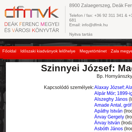
8900 Zalaegerszeg, Deák Fere
Telefon / fax: +36 92 311 341 & +
681
Email: info@dfmk.hu
Nyitva tartás
Főoldal
Időszaki kiadványok lelőhelye
Megyetörténet
Zala megye
Szinnyei József: Ma
Bp. Hornyánszky V
Kapcsolódó személyek:
Alaxay József; Al
Alpár Mór; 1899-
Alszeghy János
(I
Amade Antal, gróf
Apáthy István
(Iro
Árvay Gergely
(Ir
Árvay István
(Irod
Asbóth János
(Iro