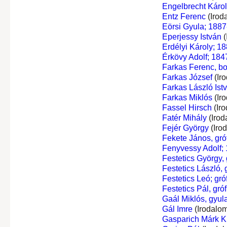
Engelbrecht Káro
Entz Ferenc
(Irod
Eörsi Gyula; 1887
Eperjessy István
(
Erdélyi Károly; 18
Érkövy Adolf; 184
Farkas Ferenc, bo
Farkas József
(Ir
Farkas László Ist
Farkas Miklós
(Ir
Fassel Hirsch
(Iro
Fatér Mihály
(Irod
Fejér György
(Iro
Fekete János, gróf
Fenyvessy Adolf;
Festetics György, g
Festetics László, g
Festetics Leó; gróf
Festetics Pál, gróf
Gaál Miklós, gyula
Gál Imre
(Irodalom
Gasparich Márk Ki