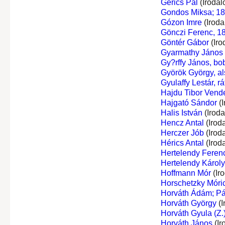
Gerics Pál
(Irodal
Gondos Miksa; 1
Gózon Imre
(Iroda
Gönczi Ferenc, 1
Göntér Gábor
(Iro
Gyarmathy János
Gy?rffy János, bo
Györök György, al
Gyulaffy Lestár, rá
Hajdu Tibor Vend
Hajgató Sándor
(I
Halis István
(Irod
Hencz Antal
(Irod
Herczer Jób
(Irod
Hérics Antal
(Irod
Hertelendy Ferenc
Hertelendy Károly,
Hoffmann Mór
(Ir
Horschetzky Móri
Horváth Ádám; Pá
Horváth György
(I
Horváth Gyula (Z.
Horváth János
(Ir