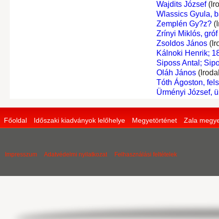
Wajdits József
(Ir
Wlassics Gyula, b
Zemplén Gy?z?
(I
Zrínyi Miklós, gróf
Zsoldos János
(Ir
Kálnoki Henrik; 
Siposs Antal; Sipo
Oláh János
(Iroda
Tóth Ágoston, fel
Ürményi József, 
Főoldal
Időszaki kiadványok lelőhelye
Megyetörténet
Zala megye
Impresszum
Adatvédelmi nyilatkozat
Felhasználási feltételek