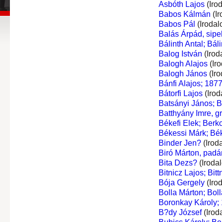
Asbóth Lajos
(Iro
Babos Kálmán
(Ir
Babos Pál
(Irodal
Balás Árpád, sipe
Bálinth Antal; Báli
Balog István
(Irod
Balogh Alajos
(Ir
Balogh János
(Iro
Bánfi Alajos; 1877
Bátorfi Lajos
(Irod
Batsányi János; 
Batthyány Imre, gr
Békefi Elek; Berk
Békessi Márk; Bé
Binder Jen?
(Irod
Biró Márton, padá
Bita Dezs?
(Iroda
Bitnicz Lajos; Bittn
Bója Gergely
(Iro
Bolla Márton; Boll
Boronkay Károly;
B?dy József
(Irod