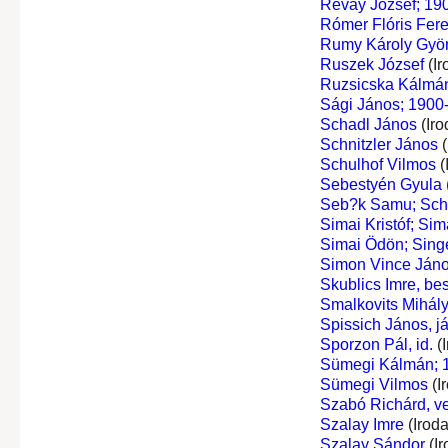
Révay József; 190
Rómer Flóris Fer
Rumy Károly Gyö
Ruszek József
(Ir
Ruzsicska Kálmá
Sági János; 1900-
Schadl János
(Iro
Schnitzler János
(
Schulhof Vilmos
(
Sebestyén Gyula
Seb?k Samu; Sch
Simai Kristóf; Si
Simai Ödön; Sing
Simon Vince Ján
Skublics Imre, bes
Smalkovits Mihál
Spissich János, já
Sporzon Pál, id.
(I
Sümegi Kálmán; 1
Sümegi Vilmos
(I
Szabó Richárd, ve
Szalay Imre
(Irod
Szalay Sándor
(Ir