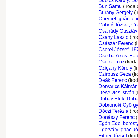
Bubics Károly; Bo
Bun Samu
(Irodal
Burány Gergely
(I
Chernel Ignác, ch
Cohné József; Co
Csanády Gusztáv;
Csány László
(Iro
Császár Ferenc
(I
Cserei József; 18
Csorba Ákos, Palo
Csutor Imre
(Iroda
Czigány Károly
(I
Czirbusz Géza
(Ir
Deák Ferenc
(Iro
Dervarics Kálmán
Deselvics István
(
Dobay Elek; Dub
Dobronoki Györg
Dóczi Terézia
(Iro
Donászy Ferenc
(
Egán Ede, borost
Egerváry Ignác Józ
Eitner József
(Iro