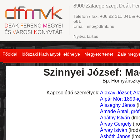
8900 Zalaegerszeg, Deák Fere
Telefon / fax: +36 92 311 341 & +
681
Email: info@dfmk.hu
Nyitva tartás
Főoldal
Időszaki kiadványok lelőhelye
Megyetörténet
Zala megye
Szinnyei József: Ma
Bp. Hornyánszky V
Kapcsolódó személyek:
Alaxay József; Al
Alpár Mór; 1899-
Alszeghy János
(I
Amade Antal, gróf
Apáthy István
(Iro
Árvay Gergely
(Ir
Árvay István
(Irod
Asbóth János
(Iro