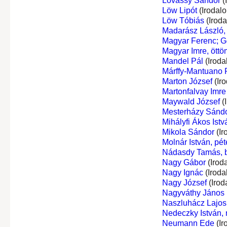
Lovassy Sándor
(
Löw Lipót
(Irodal
Löw Tóbiás
(Irod
Madarász László, 
Magyar Ferenc; G
Magyar Imre, öttö
Mandel Pál
(Iroda
Márffy-Mantuano R
Marton József
(Ir
Martonfalvay Imre
Maywald József
(
Mesterházy Sándo
Mihályfi Ákos Istv
Mikola Sándor
(Ir
Molnár István, péte
Nádasdy Tamás, bá
Nagy Gábor
(Irod
Nagy Ignác
(Iroda
Nagy József
(Irod
Nagyváthy János
Naszluhácz Lajos
Nedeczky István,
Neumann Ede
(Ir