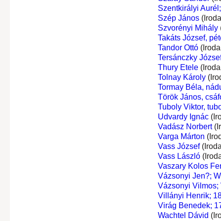
Szentkirályi Aurél
Szép János
(Irod
Szvorényi Mihály
Takáts József, péte
Tandor Ottó
(Iroda
Tersánczky József
Thury Etele
(Iroda
Tolnay Károly
(Iro
Tormay Béla, nádu
Török János, csáf
Tuboly Viktor, tub
Udvardy Ignác
(Ir
Vadász Norbert
(I
Varga Márton
(Iro
Vass József
(Irod
Vass László
(Irod
Vaszary Kolos Fe
Vázsonyi Jen?; W
Vázsonyi Vilmos;
Villányi Henrik; 
Virág Benedek; 1
Wachtel Dávid
(Ir