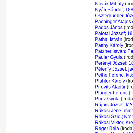
Novák Mihály
(Iro
Nyári Sándor; 18
Oszterhueber Józ
Pachinger Alajos
Pados János
(Iro
Palotai József; 18
Pathai István
(Iro
Patthy Károly
(Iro
Patzner István; Pe
Pauler Gyula
(Iro
Perényi József; 1
Péterffy József, j
Pethe Ferenc, kis
Pfahler Károly
(Ir
Pirovits Aladár
(Ir
Plánder Ferenc
(I
Prinz Gyula
(Irod
Rájnis József, k?
Rákosi Jen?, min
Rákosi Szidi; Kr
Rákosi Viktor; Kr
Réger Béla
(Iroda