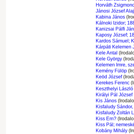
Horváth Zsigmon
Jánosi József Ala
Kabina János
(Iro
Kálnoki Izidor; 1
Kanizsai Pálfi Já
Kaposy József; 18
Kardos Sámuel; K
Kárpáti Kelemen 
Kele Antal
(Irodal
Kele György
(Irod
Kelemen Imre, sze
Kemény Fülöp
(Ir
Keöd József
(Irod
Kerekes Ferenc
(I
Keszthelyi László
Királyi Pál József
Kis János
(Irodal
Kisfaludy Sándor, 
Kisfaludy Zoltán L
Kiss Ern?
(Irodal
Kiss Pál; nemeské
Kobány Mihály
(I