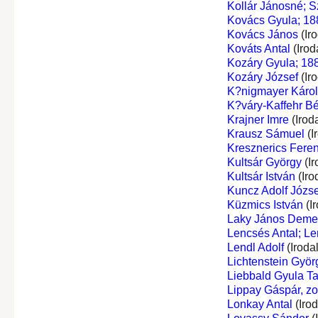
Kollár Jánosné; S
Kovács Gyula; 18
Kovács János
(Ir
Kováts Antal
(Irod
Kozáry Gyula; 188
Kozáry József
(Ir
K?nigmayer Károl
K?váry-Kaffehr Bé
Krajner Imre
(Irod
Krausz Sámuel
(I
Kresznerics Fere
Kultsár György
(Ir
Kultsár István
(Iro
Kuncz Adolf Józse
Küzmics István
(I
Laky János Deme
Lencsés Antal; Le
Lendl Adolf
(Iroda
Lichtenstein Györ
Liebbald Gyula T
Lippay Gáspár, z
Lonkay Antal
(Iro