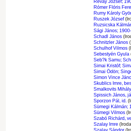
Révay József; 190
Rómer Flóris Fer
Rumy Károly Gyö
Ruszek József
(Ir
Ruzsicska Kálmá
Sági János; 1900-
Schadl János
(Iro
Schnitzler János
(
Schulhof Vilmos
(
Sebestyén Gyula
Seb?k Samu; Sch
Simai Kristóf; Si
Simai Ödön; Sing
Simon Vince Ján
Skublics Imre, bes
Smalkovits Mihál
Spissich János, já
Sporzon Pál, id.
(I
Sümegi Kálmán; 1
Sümegi Vilmos
(I
Szabó Richárd, ve
Szalay Imre
(Irod
Szalay Sándor
(Ir