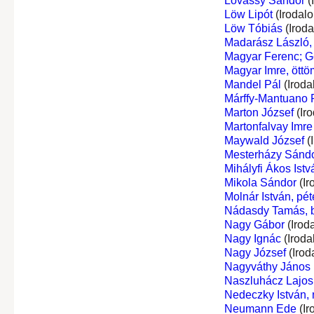
Lovassy Sándor
(
Löw Lipót
(Irodal
Löw Tóbiás
(Irod
Madarász László, 
Magyar Ferenc; G
Magyar Imre, öttö
Mandel Pál
(Iroda
Márffy-Mantuano R
Marton József
(Ir
Martonfalvay Imre
Maywald József
(
Mesterházy Sándo
Mihályfi Ákos Istv
Mikola Sándor
(Ir
Molnár István, péte
Nádasdy Tamás, bá
Nagy Gábor
(Irod
Nagy Ignác
(Iroda
Nagy József
(Irod
Nagyváthy János
Naszluhácz Lajos
Nedeczky István,
Neumann Ede
(Ir