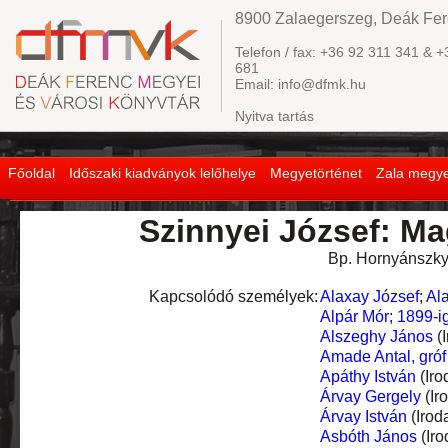
8900 Zalaegerszeg, Deák Fere
Telefon / fax: +36 92 311 341 & +
681
Email: info@dfmk.hu
Nyitva tartás
Főoldal
Időszaki kiadványok lelőhelye
Megyetörténet
Zala megye
Szinnyei József: Ma
Bp. Hornyánszky V
Kapcsolódó személyek:
Alaxay József; Al
Alpár Mór; 1899-
Alszeghy János
(I
Amade Antal, gróf
Apáthy István
(Iro
Árvay Gergely
(Ir
Árvay István
(Irod
Asbóth János
(Iro