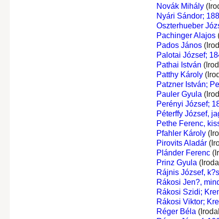
Novák Mihály
(Iro
Nyári Sándor; 18
Oszterhueber Józ
Pachinger Alajos
Pados János
(Iro
Palotai József; 18
Pathai István
(Iro
Patthy Károly
(Iro
Patzner István; Pe
Pauler Gyula
(Iro
Perényi József; 1
Péterffy József, j
Pethe Ferenc, kis
Pfahler Károly
(Ir
Pirovits Aladár
(Ir
Plánder Ferenc
(I
Prinz Gyula
(Irod
Rájnis József, k?
Rákosi Jen?, min
Rákosi Szidi; Kr
Rákosi Viktor; Kr
Réger Béla
(Iroda