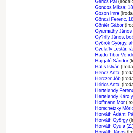
Gerics Pál
(Irodal
Gondos Miksa; 1
Gózon Imre
(Iroda
Gönczi Ferenc, 1
Göntér Gábor
(Iro
Gyarmathy János
Gy?rffy János, bo
Györök György, al
Gyulaffy Lestár, rá
Hajdu Tibor Vend
Hajgató Sándor
(I
Halis István
(Irod
Hencz Antal
(Irod
Herczer Jób
(Irod
Hérics Antal
(Irod
Hertelendy Ferenc
Hertelendy Károly,
Hoffmann Mór
(Ir
Horschetzky Móri
Horváth Ádám; Pá
Horváth György
(I
Horváth Gyula (Z.
Horváth János
(Ir