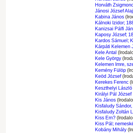
Horváth Zsigmon
Jánosi József Ala
Kabina János
(Iro
Kálnoki Izidor; 1
Kanizsai Pálfi Já
Kaposy József; 18
Kardos Sámuel; K
Kárpáti Kelemen 
Kele Antal
(Irodal
Kele György
(Irod
Kelemen Imre, sze
Kemény Fülöp
(Ir
Keöd József
(Irod
Kerekes Ferenc
(I
Keszthelyi László
Királyi Pál József
Kis János
(Irodal
Kisfaludy Sándor, 
Kisfaludy Zoltán L
Kiss Ern?
(Irodal
Kiss Pál; nemeské
Kobány Mihály
(I