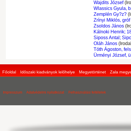
Wajdits József
(Ir
Wlassics Gyula, b
Zemplén Gy?z?
(I
Zrínyi Miklós, gróf
Zsoldos János
(Ir
Kálnoki Henrik; 
Siposs Antal; Sipo
Oláh János
(Iroda
Tóth Ágoston, fel
Ürményi József, 
Főoldal
Időszaki kiadványok lelőhelye
Megyetörténet
Zala megye
Impresszum
Adatvédelmi nyilatkozat
Felhasználási feltételek