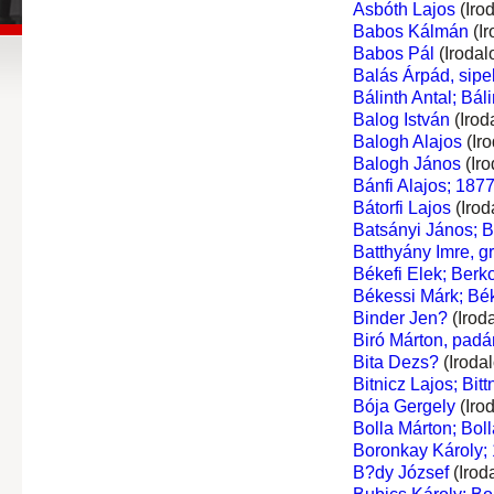
Asbóth Lajos
(Iro
Babos Kálmán
(Ir
Babos Pál
(Irodal
Balás Árpád, sipe
Bálinth Antal; Báli
Balog István
(Irod
Balogh Alajos
(Ir
Balogh János
(Iro
Bánfi Alajos; 1877
Bátorfi Lajos
(Irod
Batsányi János; 
Batthyány Imre, gr
Békefi Elek; Berk
Békessi Márk; Bé
Binder Jen?
(Irod
Biró Márton, padá
Bita Dezs?
(Iroda
Bitnicz Lajos; Bittn
Bója Gergely
(Iro
Bolla Márton; Boll
Boronkay Károly;
B?dy József
(Irod