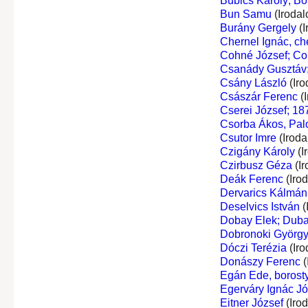
Bubics Károly; Bo
Bun Samu
(Irodal
Burány Gergely
(I
Chernel Ignác, ch
Cohné József; Co
Csanády Gusztáv;
Csány László
(Iro
Császár Ferenc
(I
Cserei József; 18
Csorba Ákos, Palo
Csutor Imre
(Iroda
Czigány Károly
(I
Czirbusz Géza
(Ir
Deák Ferenc
(Iro
Dervarics Kálmán
Deselvics István
(
Dobay Elek; Dub
Dobronoki Györg
Dóczi Terézia
(Iro
Donászy Ferenc
(
Egán Ede, borost
Egerváry Ignác Józ
Eitner József
(Iro