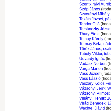
Szentkirályi Aurél
Szép János
(Irod
Szvorényi Mihály
Takáts József, péte
Tandor Ottó
(Iroda
Tersánczky József
Thury Etele
(Iroda
Tolnay Károly
(Iro
Tormay Béla, nádu
Török János, csáf
Tuboly Viktor, tub
Udvardy Ignác
(Ir
Vadász Norbert
(I
Varga Márton
(Iro
Vass József
(Irod
Vass László
(Irod
Vaszary Kolos Fe
Vázsonyi Jen?; W
Vázsonyi Vilmos;
Villányi Henrik; 
Virág Benedek; 1
Wachtel Dávid
(Ir