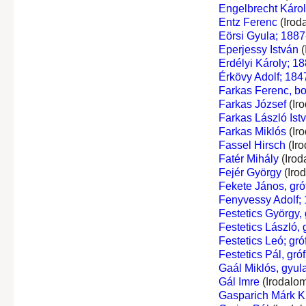
Engelbrecht Káro
Entz Ferenc
(Irod
Eörsi Gyula; 1887
Eperjessy István
(
Erdélyi Károly; 18
Érkövy Adolf; 184
Farkas Ferenc, bo
Farkas József
(Ir
Farkas László Ist
Farkas Miklós
(Ir
Fassel Hirsch
(Iro
Fatér Mihály
(Irod
Fejér György
(Iro
Fekete János, gróf
Fenyvessy Adolf;
Festetics György, g
Festetics László, g
Festetics Leó; gróf
Festetics Pál, gróf
Gaál Miklós, gyula
Gál Imre
(Irodalom
Gasparich Márk Ki