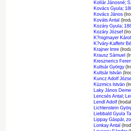
Kollár Jánosné; S
Kovács Gyula; 18
Kovács János
(Ir
Kováts Antal
(Irod
Kozáry Gyula; 188
Kozáry József
(Ir
K?nigmayer Károl
K?váry-Kaffehr Bé
Krajner Imre
(Irod
Krausz Sámuel
(I
Kresznerics Fere
Kultsár György
(Ir
Kultsár István
(Iro
Kuncz Adolf Józse
Küzmics István
(I
Laky János Deme
Lencsés Antal; Le
Lendl Adolf
(Iroda
Lichtenstein Györ
Liebbald Gyula T
Lippay Gáspár, z
Lonkay Antal
(Iro