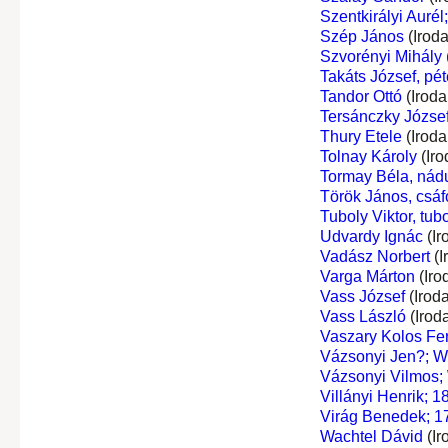
Szentkirályi Aurél
Szép János
(Irod
Szvorényi Mihály
Takáts József, péte
Tandor Ottó
(Iroda
Tersánczky József
Thury Etele
(Iroda
Tolnay Károly
(Iro
Tormay Béla, nádu
Török János, csáf
Tuboly Viktor, tub
Udvardy Ignác
(Ir
Vadász Norbert
(I
Varga Márton
(Iro
Vass József
(Irod
Vass László
(Irod
Vaszary Kolos Fe
Vázsonyi Jen?; W
Vázsonyi Vilmos;
Villányi Henrik; 
Virág Benedek; 1
Wachtel Dávid
(Ir