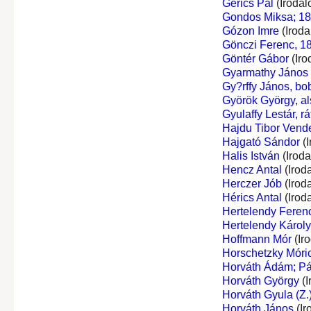
Gerics Pál
(Irodal
Gondos Miksa; 1
Gózon Imre
(Iroda
Gönczi Ferenc, 1
Göntér Gábor
(Iro
Gyarmathy János
Gy?rffy János, bo
Györök György, al
Gyulaffy Lestár, rá
Hajdu Tibor Vend
Hajgató Sándor
(I
Halis István
(Irod
Hencz Antal
(Irod
Herczer Jób
(Irod
Hérics Antal
(Irod
Hertelendy Ferenc
Hertelendy Károly,
Hoffmann Mór
(Ir
Horschetzky Móri
Horváth Ádám; Pá
Horváth György
(I
Horváth Gyula (Z.
Horváth János
(Ir