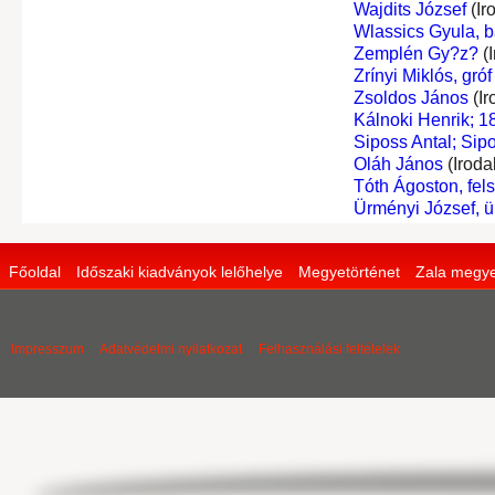
Wajdits József
(Ir
Wlassics Gyula, b
Zemplén Gy?z?
(I
Zrínyi Miklós, gróf
Zsoldos János
(Ir
Kálnoki Henrik; 
Siposs Antal; Sipo
Oláh János
(Iroda
Tóth Ágoston, fel
Ürményi József, 
Főoldal
Időszaki kiadványok lelőhelye
Megyetörténet
Zala megye
Impresszum
Adatvédelmi nyilatkozat
Felhasználási feltételek