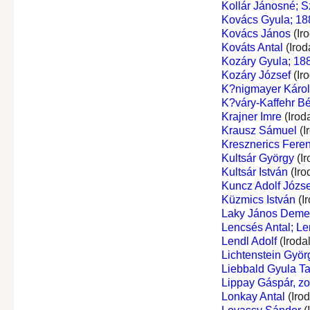
Kollár Jánosné; S
Kovács Gyula; 18
Kovács János
(Ir
Kováts Antal
(Irod
Kozáry Gyula; 188
Kozáry József
(Ir
K?nigmayer Károl
K?váry-Kaffehr Bé
Krajner Imre
(Irod
Krausz Sámuel
(I
Kresznerics Fere
Kultsár György
(Ir
Kultsár István
(Iro
Kuncz Adolf Józse
Küzmics István
(I
Laky János Deme
Lencsés Antal; Le
Lendl Adolf
(Iroda
Lichtenstein Györ
Liebbald Gyula T
Lippay Gáspár, z
Lonkay Antal
(Iro