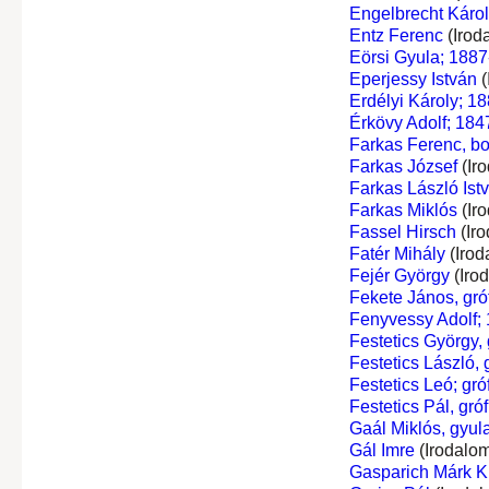
Engelbrecht Káro
Entz Ferenc
(Irod
Eörsi Gyula; 1887
Eperjessy István
(
Erdélyi Károly; 18
Érkövy Adolf; 184
Farkas Ferenc, bo
Farkas József
(Ir
Farkas László Ist
Farkas Miklós
(Ir
Fassel Hirsch
(Iro
Fatér Mihály
(Irod
Fejér György
(Iro
Fekete János, gróf
Fenyvessy Adolf;
Festetics György, g
Festetics László, g
Festetics Leó; gróf
Festetics Pál, gróf
Gaál Miklós, gyula
Gál Imre
(Irodalom
Gasparich Márk Ki