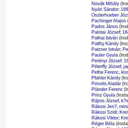
Novák Mihály
(Iro
Nyári Sándor; 18
Oszterhueber Józ
Pachinger Alajos
Pados János
(Iro
Palotai József; 18
Pathai István
(Iro
Patthy Károly
(Iro
Patzner István; Pe
Pauler Gyula
(Iro
Perényi József; 1
Péterffy József, j
Pethe Ferenc, kis
Pfahler Károly
(Ir
Pirovits Aladár
(Ir
Plánder Ferenc
(I
Prinz Gyula
(Irod
Rájnis József, k?
Rákosi Jen?, min
Rákosi Szidi; Kr
Rákosi Viktor; Kr
Réger Béla
(Iroda