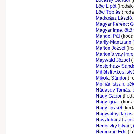
Lovassy Sándor
(
Löw Lipót
(Irodal
Löw Tóbiás
(Irod
Madarász László, 
Magyar Ferenc; G
Magyar Imre, öttö
Mandel Pál
(Iroda
Márffy-Mantuano R
Marton József
(Ir
Martonfalvay Imre
Maywald József
(
Mesterházy Sándo
Mihályfi Ákos Istv
Mikola Sándor
(Ir
Molnár István, péte
Nádasdy Tamás, bá
Nagy Gábor
(Irod
Nagy Ignác
(Iroda
Nagy József
(Irod
Nagyváthy János
Naszluhácz Lajos
Nedeczky István,
Neumann Ede
(Ir