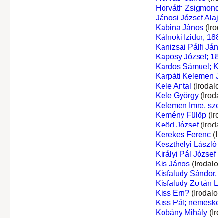
Horváth Zsigmon
Jánosi József Ala
Kabina János
(Iro
Kálnoki Izidor; 1
Kanizsai Pálfi Já
Kaposy József; 18
Kardos Sámuel; K
Kárpáti Kelemen 
Kele Antal
(Irodal
Kele György
(Irod
Kelemen Imre, sze
Kemény Fülöp
(Ir
Keöd József
(Irod
Kerekes Ferenc
(I
Keszthelyi László
Királyi Pál József
Kis János
(Irodal
Kisfaludy Sándor, 
Kisfaludy Zoltán L
Kiss Ern?
(Irodal
Kiss Pál; nemeské
Kobány Mihály
(I