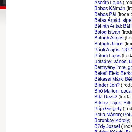
Asbóth Lajos
(Iro
Babos Kálmán
(Ir
Babos Pál
(Irodal
Balás Árpád, sipe
Bálinth Antal; Báli
Balog István
(Irod
Balogh Alajos
(Ir
Balogh János
(Iro
Bánfi Alajos; 1877
Bátorfi Lajos
(Irod
Batsányi János; 
Batthyány Imre, gr
Békefi Elek; Berk
Békessi Márk; Bé
Binder Jen?
(Irod
Biró Márton, padá
Bita Dezs?
(Iroda
Bitnicz Lajos; Bittn
Bója Gergely
(Iro
Bolla Márton; Boll
Boronkay Károly;
B?dy József
(Irod