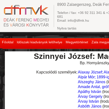
8900 Zalaegerszeg, Deák Fere
Telefon / fax: +36 92 311 341 & +
681
Email: info@dfmk.hu
Nyitva tartás
Főoldal
Időszaki kiadványok lelőhelye
Megyetörténet
Zala megye
Szinnyei József: Ma
Bp. Hornyánszky V
Kapcsolódó személyek:
Alaxay József; Al
Alpár Mór; 1899-
Alszeghy János
(I
Amade Antal, gróf
Apáthy István
(Iro
Árvay Gergely
(Ir
Árvay István
(Irod
Asbóth János
(Iro