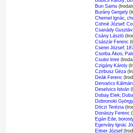
Bubics Károly; Bo
Bun Samu
(Irodal
Burány Gergely
(I
Chernel Ignác, ch
Cohné József; Co
Csanády Gusztáv;
Csány László
(Iro
Császár Ferenc
(I
Cserei József; 18
Csorba Ákos, Palo
Csutor Imre
(Iroda
Czigány Károly
(I
Czirbusz Géza
(Ir
Deák Ferenc
(Iro
Dervarics Kálmán
Deselvics István
(
Dobay Elek; Dub
Dobronoki Györg
Dóczi Terézia
(Iro
Donászy Ferenc
(
Egán Ede, borost
Egerváry Ignác Józ
Eitner József
(Iro