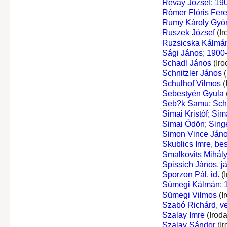
Révay József; 190
Rómer Flóris Fer
Rumy Károly Gyö
Ruszek József
(Ir
Ruzsicska Kálmá
Sági János; 1900-
Schadl János
(Iro
Schnitzler János
(
Schulhof Vilmos
(
Sebestyén Gyula
Seb?k Samu; Sch
Simai Kristóf; Si
Simai Ödön; Sing
Simon Vince Ján
Skublics Imre, bes
Smalkovits Mihál
Spissich János, já
Sporzon Pál, id.
(I
Sümegi Kálmán; 1
Sümegi Vilmos
(I
Szabó Richárd, ve
Szalay Imre
(Irod
Szalay Sándor
(Ir