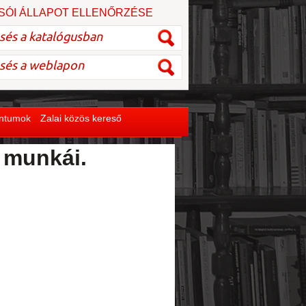
SÓI ÁLLAPOT ELLENŐRZÉSE
entumok
Zalai közös kereső
s munkái.