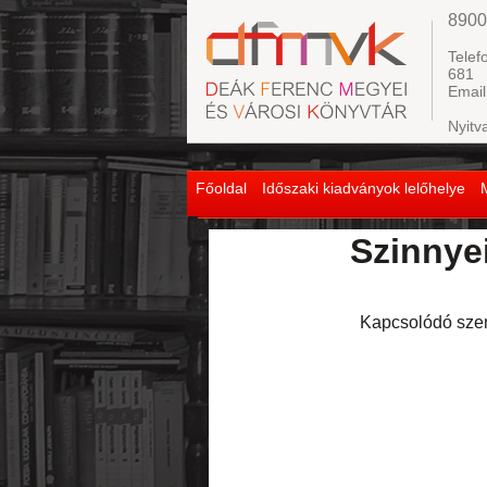
8900
Telef
681
Email
Nyitv
Főoldal
Időszaki kiadványok lelőhelye
Szinnyei
Kapcsolódó sze