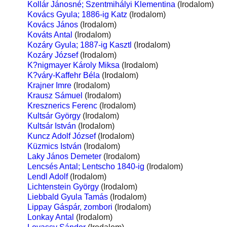
Kollár Jánosné; Szentmihályi Klementina
(Irodalom)
Kovács Gyula; 1886-ig Katz
(Irodalom)
Kovács János
(Irodalom)
Kováts Antal
(Irodalom)
Kozáry Gyula; 1887-ig Kasztl
(Irodalom)
Kozáry József
(Irodalom)
K?nigmayer Károly Miksa
(Irodalom)
K?váry-Kaffehr Béla
(Irodalom)
Krajner Imre
(Irodalom)
Krausz Sámuel
(Irodalom)
Kresznerics Ferenc
(Irodalom)
Kultsár György
(Irodalom)
Kultsár István
(Irodalom)
Kuncz Adolf József
(Irodalom)
Küzmics István
(Irodalom)
Laky János Demeter
(Irodalom)
Lencsés Antal; Lentscho 1840-ig
(Irodalom)
Lendl Adolf
(Irodalom)
Lichtenstein György
(Irodalom)
Liebbald Gyula Tamás
(Irodalom)
Lippay Gáspár, zombori
(Irodalom)
Lonkay Antal
(Irodalom)