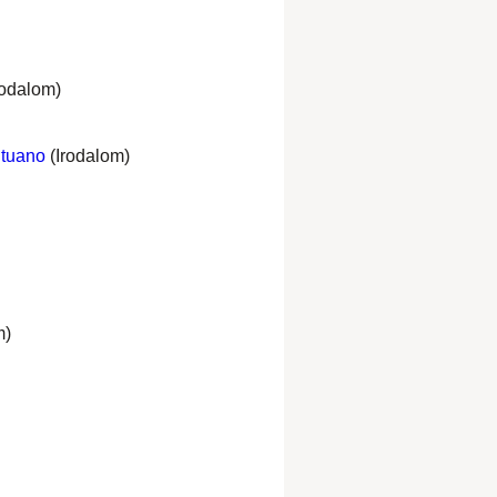
rodalom)
ntuano
(Irodalom)
m)