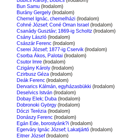
Bubics Károly; Bobics
(Irodalom)
Bun Samu
(Irodalom)
Burány Gergely
(Irodalom)
Chernel Ignác, chernelházi
(Irodalom)
Cohné József; Coné Oman Israel
(Irodalom)
Csanády Gusztáv; 1869-ig Scholtz
(Irodalom)
Csány László
(Irodalom)
Császár Ferenc
(Irodalom)
Cserei József; 1877-ig Cservik
(Irodalom)
Csorba Ákos, Palotai
(Irodalom)
Csutor Imre
(Irodalom)
Czigány Károly
(Irodalom)
Czirbusz Géza
(Irodalom)
Deák Ferenc
(Irodalom)
Dervarics Kálmán, egyházasbükki
(Irodalom)
Deselvics István
(Irodalom)
Dobay Elek; Duba
(Irodalom)
Dobronoki György
(Irodalom)
Dóczi Terézia
(Irodalom)
Donászy Ferenc
(Irodalom)
Egán Ede, borostyánk?i
(Irodalom)
Egerváry Ignác József; Lakatjártó
(Irodalom)
Eitner József
(Irodalom)