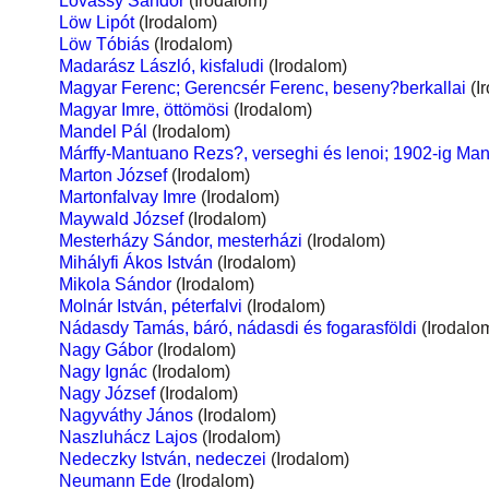
Lovassy Sándor
(Irodalom)
Löw Lipót
(Irodalom)
Löw Tóbiás
(Irodalom)
Madarász László, kisfaludi
(Irodalom)
Magyar Ferenc; Gerencsér Ferenc, beseny?berkallai
(I
Magyar Imre, öttömösi
(Irodalom)
Mandel Pál
(Irodalom)
Márffy-Mantuano Rezs?, verseghi és lenoi; 1902-ig Ma
Marton József
(Irodalom)
Martonfalvay Imre
(Irodalom)
Maywald József
(Irodalom)
Mesterházy Sándor, mesterházi
(Irodalom)
Mihályfi Ákos István
(Irodalom)
Mikola Sándor
(Irodalom)
Molnár István, péterfalvi
(Irodalom)
Nádasdy Tamás, báró, nádasdi és fogarasföldi
(Irodalo
Nagy Gábor
(Irodalom)
Nagy Ignác
(Irodalom)
Nagy József
(Irodalom)
Nagyváthy János
(Irodalom)
Naszluhácz Lajos
(Irodalom)
Nedeczky István, nedeczei
(Irodalom)
Neumann Ede
(Irodalom)