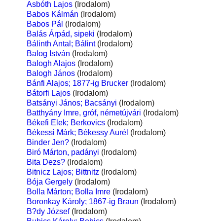
Asbóth Lajos
(Irodalom)
Babos Kálmán
(Irodalom)
Babos Pál
(Irodalom)
Balás Árpád, sipeki
(Irodalom)
Bálinth Antal; Bálint
(Irodalom)
Balog István
(Irodalom)
Balogh Alajos
(Irodalom)
Balogh János
(Irodalom)
Bánfi Alajos; 1877-ig Brucker
(Irodalom)
Bátorfi Lajos
(Irodalom)
Batsányi János; Bacsányi
(Irodalom)
Batthyány Imre, gróf, németújvári
(Irodalom)
Békefi Elek; Berkovics
(Irodalom)
Békessi Márk; Békessy Aurél
(Irodalom)
Binder Jen?
(Irodalom)
Biró Márton, padányi
(Irodalom)
Bita Dezs?
(Irodalom)
Bitnicz Lajos; Bittnitz
(Irodalom)
Bója Gergely
(Irodalom)
Bolla Márton; Bolla Imre
(Irodalom)
Boronkay Károly; 1867-ig Braun
(Irodalom)
B?dy József
(Irodalom)