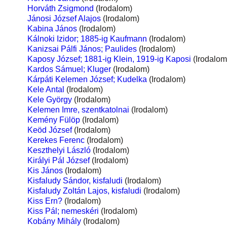
Horváth Zsigmond
(Irodalom)
Jánosi József Alajos
(Irodalom)
Kabina János
(Irodalom)
Kálnoki Izidor; 1885-ig Kaufmann
(Irodalom)
Kanizsai Pálfi János; Paulides
(Irodalom)
Kaposy József; 1881-ig Klein, 1919-ig Kaposi
(Irodalom
Kardos Sámuel; Kluger
(Irodalom)
Kárpáti Kelemen József; Kudelka
(Irodalom)
Kele Antal
(Irodalom)
Kele György
(Irodalom)
Kelemen Imre, szentkatolnai
(Irodalom)
Kemény Fülöp
(Irodalom)
Keöd József
(Irodalom)
Kerekes Ferenc
(Irodalom)
Keszthelyi László
(Irodalom)
Királyi Pál József
(Irodalom)
Kis János
(Irodalom)
Kisfaludy Sándor, kisfaludi
(Irodalom)
Kisfaludy Zoltán Lajos, kisfaludi
(Irodalom)
Kiss Ern?
(Irodalom)
Kiss Pál; nemeskéri
(Irodalom)
Kobány Mihály
(Irodalom)