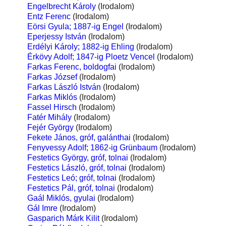
Engelbrecht Károly
(Irodalom)
Entz Ferenc
(Irodalom)
Eörsi Gyula; 1887-ig Engel
(Irodalom)
Eperjessy István
(Irodalom)
Erdélyi Károly; 1882-ig Ehling
(Irodalom)
Érkövy Adolf; 1847-ig Ploetz Vencel
(Irodalom)
Farkas Ferenc, boldogfai
(Irodalom)
Farkas József
(Irodalom)
Farkas László István
(Irodalom)
Farkas Miklós
(Irodalom)
Fassel Hirsch
(Irodalom)
Fatér Mihály
(Irodalom)
Fejér György
(Irodalom)
Fekete János, gróf, galánthai
(Irodalom)
Fenyvessy Adolf; 1862-ig Grünbaum
(Irodalom)
Festetics György, gróf, tolnai
(Irodalom)
Festetics László, gróf, tolnai
(Irodalom)
Festetics Leó; gróf, tolnai
(Irodalom)
Festetics Pál, gróf, tolnai
(Irodalom)
Gaál Miklós, gyulai
(Irodalom)
Gál Imre
(Irodalom)
Gasparich Márk Kilit
(Irodalom)