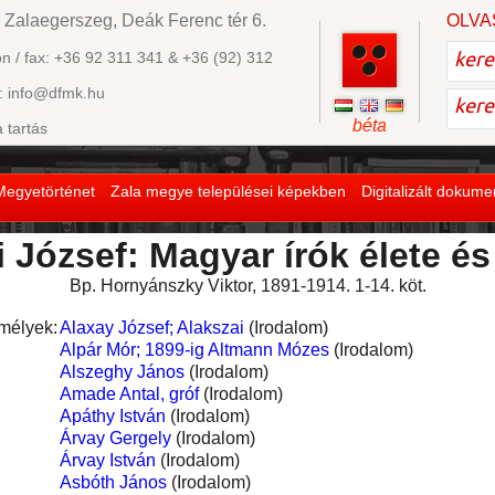
 Zalaegerszeg, Deák Ferenc tér 6.
OLVA
on / fax: +36 92 311 341 & +36 (92) 312
: info@dfmk.hu
béta
a tartás
Megyetörténet
Zala megye települései képekben
Digitalizált dokum
 József: Magyar írók élete é
Bp. Hornyánszky Vik­tor, 1891-1914. 1-14. köt.
mélyek:
Alaxay József; Alakszai
(Irodalom)
Alpár Mór; 1899-ig Altmann Mózes
(Irodalom)
Alszeghy János
(Irodalom)
Amade Antal, gróf
(Irodalom)
Apáthy István
(Irodalom)
Árvay Gergely
(Irodalom)
Árvay István
(Irodalom)
Asbóth János
(Irodalom)