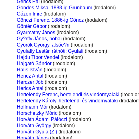
Gerics Pál
(Irodalom)
Gondos Miksa; 1888-ig Grünbaum
(Irodalom)
Gózon Imre
(Irodalom)
Gönczi Ferenc, 1886-ig Göncz
(Irodalom)
Göntér Gábor
(Irodalom)
Gyarmathy János
(Irodalom)
Gy?rffy János, bobai
(Irodalom)
Györök György, alsóe?ri
(Irodalom)
Gyulaffy Lestár, ráthóti; Gyulafi
(Irodalom)
Hajdu Tibor Vendel
(Irodalom)
Hajgató Sándor
(Irodalom)
Halis István
(Irodalom)
Hencz Antal
(Irodalom)
Herczer Jób
(Irodalom)
Hérics Antal
(Irodalom)
Hertelendy Ferenc, hertelendi és vindornyalaki
(Irodalo
Hertelendy Károly, hertelendi és vindornyalaki
(Irodalo
Hoffmann Mór
(Irodalom)
Horschetzky Móric
(Irodalom)
Horváth Ádám; Pálóczi
(Irodalom)
Horváth György
(Irodalom)
Horváth Gyula (Z.)
(Irodalom)
Horváth János
(Irodalom)