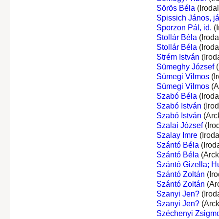
Sörös Béla
(Iroda
Spissich János, já
Sporzon Pál, id.
(I
Stollár Béla
(Irod
Stollár Béla
(Irod
Strém István
(Irod
Sümeghy József
(
Sümegi Vilmos
(I
Sümegi Vilmos
(A
Szabó Béla
(Irod
Szabó István
(Iro
Szabó István
(Arc
Szalai József
(Iro
Szalay Imre
(Irod
Szántó Béla
(Irod
Szántó Béla
(Arck
Szántó Gizella; H
Szántó Zoltán
(Ir
Szántó Zoltán
(Ar
Szanyi Jen?
(Irod
Szanyi Jen?
(Arck
Széchenyi Zsigmon