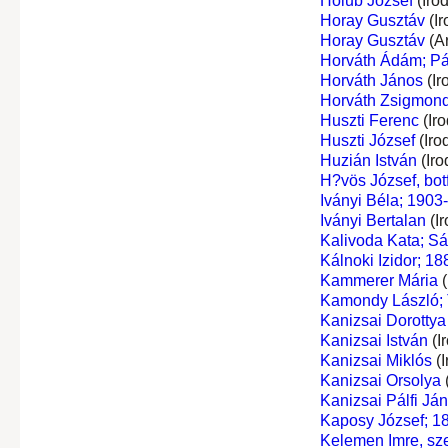
Holub József
(Iro
Horay Gusztáv
(Ir
Horay Gusztáv
(A
Horváth Ádám; Pá
Horváth János
(Ir
Horváth Zsigmon
Huszti Ferenc
(Ir
Huszti József
(Iro
Huzián István
(Iro
H?vös József, botf
Iványi Béla; 1903
Iványi Bertalan
(I
Kalivoda Kata; Sá
Kálnoki Izidor; 1
Kammerer Mária
(
Kamondy László; 
Kanizsai Dorottya
Kanizsai István
(I
Kanizsai Miklós
(I
Kanizsai Orsolya
Kanizsai Pálfi Já
Kaposy József; 18
Kelemen Imre, sze