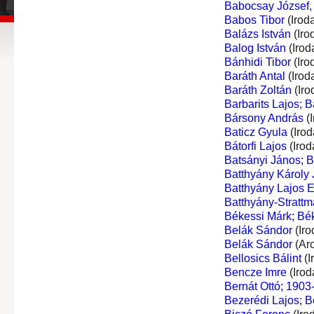
Babocsay József,
Babos Tibor
(Irod
Balázs István
(Iro
Balog István
(Irod
Bánhidi Tibor
(Iro
Baráth Antal
(Irod
Baráth Zoltán
(Iro
Barbarits Lajos; B
Bársony András
(I
Baticz Gyula
(Irod
Bátorfi Lajos
(Irod
Batsányi János; 
Batthyány Károly J
Batthyány Lajos Er
Batthyány-Stratt
Békessi Márk; Bé
Belák Sándor
(Iro
Belák Sándor
(Ar
Bellosics Bálint
(I
Bencze Imre
(Irod
Bernát Ottó; 1903
Bezerédi Lajos; B