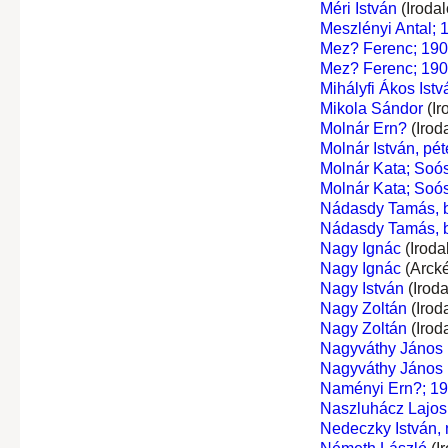
Méri István
(Iroda
Meszlényi Antal; 
Mez? Ferenc; 190
Mez? Ferenc; 190
Mihályfi Ákos Istv
Mikola Sándor
(Ir
Molnár Ern?
(Irod
Molnár István, péte
Molnár Kata; Soó
Molnár Kata; Soó
Nádasdy Tamás, bá
Nádasdy Tamás, bá
Nagy Ignác
(Iroda
Nagy Ignác
(Arck
Nagy István
(Irod
Nagy Zoltán
(Irod
Nagy Zoltán
(Irod
Nagyváthy János
Nagyváthy János
Naményi Ern?; 1
Naszluhácz Lajos
Nedeczky István,