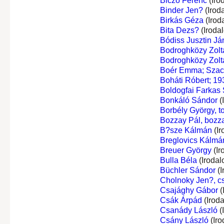
Biczó Ferenc
(Iro
Binder Jen?
(Irod
Birkás Géza
(Irod
Bita Dezs?
(Iroda
Bódiss Jusztin Já
Bodroghközy Zolt
Bodroghközy Zolt
Boér Emma; Szacs
Boháti Róbert; 19
Boldogfai Farkas
Bonkáló Sándor
(
Borbély György, t
Bozzay Pál, bozz
B?sze Kálmán
(Ir
Breglovics Kálmá
Breuer György
(Ir
Bulla Béla
(Irodal
Büchler Sándor
(I
Cholnoky Jen?, c
Csajághy Gábor
(
Csák Árpád
(Irod
Csanády László
(
Csány László
(Iro