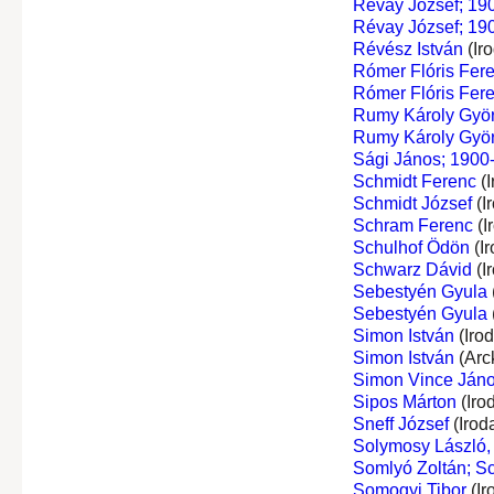
Révay József; 190
Révay József; 190
Révész István
(Ir
Rómer Flóris Fer
Rómer Flóris Fer
Rumy Károly Gyö
Rumy Károly Gyö
Sági János; 1900-
Schmidt Ferenc
(I
Schmidt József
(I
Schram Ferenc
(I
Schulhof Ödön
(I
Schwarz Dávid
(I
Sebestyén Gyula
Sebestyén Gyula
Simon István
(Iro
Simon István
(Arc
Simon Vince Ján
Sipos Márton
(Iro
Sneff József
(Irod
Solymosy László, 
Somlyó Zoltán; S
Somogyi Tibor
(Ir