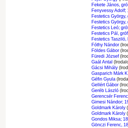
Fekete János, gróf
Fenyvessy Adolf;
Festetics György, g
Festetics György, g
Festetics Leó; gróf
Festetics Pál, gróf
Festetics Tasziló, 
Fóthy Nándor
(Iro
Földes Gábor
(Iro
Füredi József
(Iro
Gaál Antal
(Irodal
Gácsi Mihály
(Iro
Gasparich Márk Ki
Géfin Gyula
(Irod
Gellért Gábor
(Iro
Geréb László
(Iro
Gerencsér Ferenc
Gimesi Nándor; 19
Goldmark Károly
(
Goldmark Károly
(
Gondos Miksa; 1
Gönczi Ferenc, 1