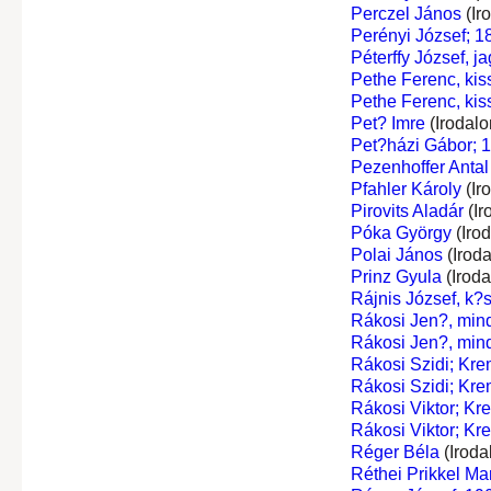
Perczel János
(Ir
Perényi József; 1
Péterffy József, j
Pethe Ferenc, kis
Pethe Ferenc, kis
Pet? Imre
(Irodal
Pet?házi Gábor; 
Pezenhoffer Antal
Pfahler Károly
(Ir
Pirovits Aladár
(Ir
Póka György
(Iro
Polai János
(Irod
Prinz Gyula
(Irod
Rájnis József, k?
Rákosi Jen?, min
Rákosi Jen?, min
Rákosi Szidi; Kr
Rákosi Szidi; Kr
Rákosi Viktor; Kr
Rákosi Viktor; Kr
Réger Béla
(Iroda
Réthei Prikkel Ma