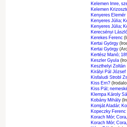
Kelemen Imre, sze
Kelemen Krizosz
Kenyeres Elemér
Kenyeres Júlia; K
Kenyeres Júlia; K
Kerecsényi László
Kerekes Ferenc
(I
Kertai György
(Iro
Kertai György
(Ar
Kertész Manó; 18
Keszler Gyula
(Ir
Keszthelyi Zoltán
Királyi Pál József
Kisfaludi Strobl Z
Kiss Ern?
(Irodal
Kiss Pál; nemeské
Klempa Károly S
Kobány Mihály
(I
Komját Aladár; K
Kopeczky Ferenc
Korach Mór; Cora,
Korach Mór; Cora,