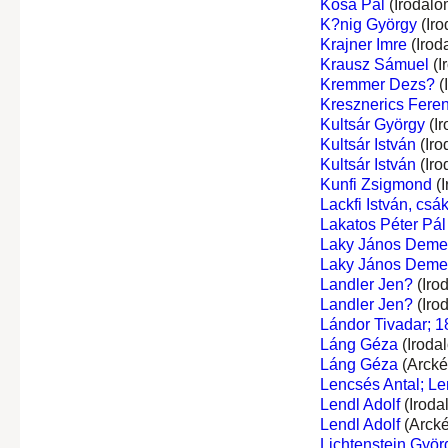
Kósa Pál
(Irodalo
K?nig György
(Iro
Krajner Imre
(Irod
Krausz Sámuel
(I
Kremmer Dezs?
(
Kresznerics Fere
Kultsár György
(Ir
Kultsár István
(Iro
Kultsár István
(Iro
Kunfi Zsigmond
(I
Lackfi István, csá
Lakatos Péter Pál
Laky János Deme
Laky János Deme
Landler Jen?
(Iro
Landler Jen?
(Iro
Lándor Tivadar; 1
Láng Géza
(Iroda
Láng Géza
(Arcké
Lencsés Antal; Le
Lendl Adolf
(Iroda
Lendl Adolf
(Arcké
Lichtenstein Györ