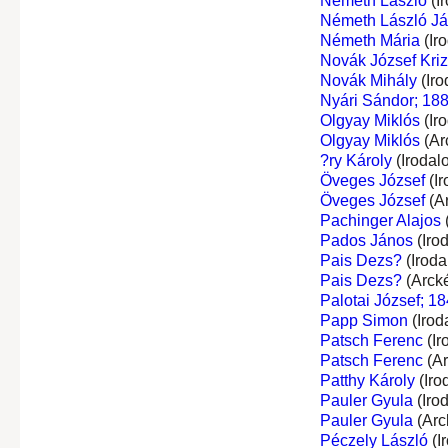
Németh László
(I
Németh László J
Németh Mária
(Ir
Novák József Kri
Novák Mihály
(Iro
Nyári Sándor; 18
Olgyay Miklós
(Ir
Olgyay Miklós
(Ar
?ry Károly
(Irodal
Öveges József
(Ir
Öveges József
(A
Pachinger Alajos
Pados János
(Iro
Pais Dezs?
(Iroda
Pais Dezs?
(Arck
Palotai József; 18
Papp Simon
(Irod
Patsch Ferenc
(Ir
Patsch Ferenc
(Ar
Patthy Károly
(Iro
Pauler Gyula
(Iro
Pauler Gyula
(Arc
Péczely László
(I