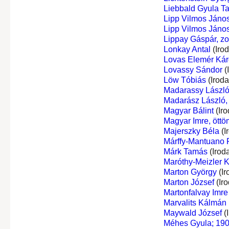
Liebbald Gyula T
Lipp Vilmos Jáno
Lipp Vilmos Jáno
Lippay Gáspár, z
Lonkay Antal
(Iro
Lovas Elemér Káro
Lovassy Sándor
(
Löw Tóbiás
(Irod
Madarassy Lászl
Madarász László, 
Magyar Bálint
(Iro
Magyar Imre, öttö
Majerszky Béla
(I
Márffy-Mantuano R
Márk Tamás
(Irod
Maróthy-Meizler K
Marton György
(Ir
Marton József
(Ir
Martonfalvay Imre
Marvalits Kálmán
Maywald József
(
Méhes Gyula; 190