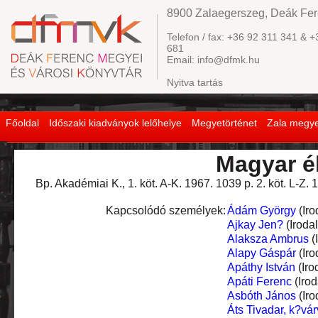
8900 Zalaegerszeg, Deák Fere
Telefon / fax: +36 92 311 341 & +
681
Email: info@dfmk.hu
Nyitva tartás
Főoldal
Időszaki kiadványok lelőhelye
Megyetörténet
Zala megye
Magyar él
Bp. Akadémiai K., 1. köt. A-K. 1967. 1039 p. 2. köt. L-Z. 
Kapcsolódó személyek:
Ádám György
(Iro
Ajkay Jen?
(Iroda
Alaksza Ambrus
(
Alapy Gáspár
(Iro
Apáthy István
(Iro
Apáti Ferenc
(Iro
Asbóth János
(Iro
Áts Tivadar, k?vár