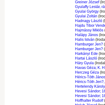
Greiner József
(Ir
Gyulaffy Lestár, rá
Gyulai György
(Ir
Gyulai Zoltán
(Iro
Hadnagy László
(
Hajdu Tibor Vend
Hajmássy Miklós
Halápy János
(Iro
Halis István
(Irod
Hamburger Jen?
(
Hamburger Jen?
(
Harkányi Ede
(Iro
Hartai László
(Iro
Háry Gyula
(Iroda
Havas Géza; K. 
Herczeg Géza
(Ir
Hérics-Tóth János,
Hérics-Tóth Jen?, 
Hertelendy Károly,
Hevesi Sándor; 1
Hevesi Sándor; 1
Hoffhalter Rudolf
(