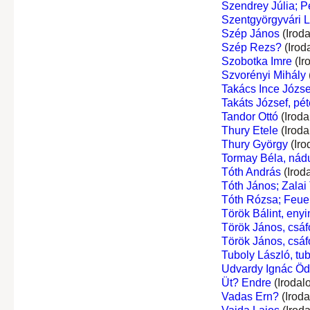
Szendrey Júlia; P
Szentgyörgyvári L
Szép János
(Irod
Szép Rezs?
(Irod
Szobotka Imre
(Ir
Szvorényi Mihály
Takács Ince Józse
Takáts József, péte
Tandor Ottó
(Iroda
Thury Etele
(Iroda
Thury György
(Iro
Tormay Béla, nádu
Tóth András
(Irod
Tóth János; Zalai
Tóth Rózsa; Feuer
Török Bálint, enyi
Török János, csáf
Török János, csáf
Tuboly László, tu
Udvardy Ignác Ö
Üt? Endre
(Irodal
Vadas Ern?
(Irod