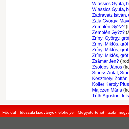
Wlassics Gyula, b
Wlassics Gyula, b
Zadravetz István,
Zala György; May
Zemplén Gy?z?
(I
Zemplén Gy?z?
(
Zrínyi György, gró
Zrínyi Miklós, gróf
Zrínyi Miklós, gróf
Zrínyi Miklós, gróf
Zsámár Jen?
(Iro
Zsoldos János
(Ir
Siposs Antal; Sipo
Keszthelyi Zoltán
Koller Károly Pius
Majczen Mária
(Ir
Tóth Ágoston, fel
Főoldal
Időszaki kiadványok lelőhelye
Megyetörténet
Zala megye