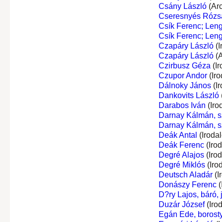
Csány László
(Ar
Cseresnyés Rózs
Csík Ferenc; Leng
Csík Ferenc; Leng
Czapáry László
(I
Czapáry László
(A
Czirbusz Géza
(Ir
Czupor Andor
(Iro
Dálnoky János
(I
Dankovits László
Darabos Iván
(Iro
Darnay Kálmán, s
Darnay Kálmán, s
Deák Antal
(Iroda
Deák Ferenc
(Iro
Degré Alajos
(Iro
Degré Miklós
(Iro
Deutsch Aladár
(I
Donászy Ferenc
(
D?ry Lajos, báró,
Duzár József
(Iro
Egán Ede, borost