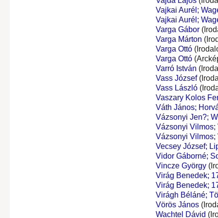
Vajda Lajos
(Irod
Vajkai Aurél; Wa
Vajkai Aurél; Wa
Varga Gábor
(Irod
Varga Márton
(Iro
Varga Ottó
(Irodal
Varga Ottó
(Arcké
Varró István
(Irod
Vass József
(Irod
Vass László
(Irod
Vaszary Kolos Fe
Váth János; Horv
Vázsonyi Jen?; W
Vázsonyi Vilmos;
Vázsonyi Vilmos;
Vecsey József; Li
Vidor Gáborné; S
Vincze György
(Ir
Virág Benedek; 1
Virág Benedek; 1
Virágh Béláné; Tö
Vörös János
(Irod
Wachtel Dávid
(Ir