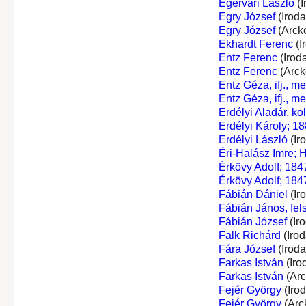
Egervári László
(I
Egry József
(Irod
Egry József
(Arck
Ekhardt Ferenc
(I
Entz Ferenc
(Irod
Entz Ferenc
(Arck
Entz Géza, ifj., 
Entz Géza, ifj., 
Erdélyi Aladár, ko
Erdélyi Károly; 18
Erdélyi László
(Ir
Éri-Halász Imre; 
Érkövy Adolf; 184
Érkövy Adolf; 184
Fábián Dániel
(Ir
Fábián János, fel
Fábián József
(Ir
Falk Richárd
(Iro
Fára József
(Irod
Farkas István
(Iro
Farkas István
(Arc
Fejér György
(Iro
Fejér György
(Arc