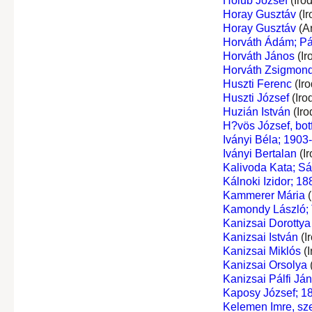
Holub József
(Iro
Horay Gusztáv
(Ir
Horay Gusztáv
(A
Horváth Ádám; Pá
Horváth János
(Ir
Horváth Zsigmon
Huszti Ferenc
(Ir
Huszti József
(Iro
Huzián István
(Iro
H?vös József, botf
Iványi Béla; 1903
Iványi Bertalan
(I
Kalivoda Kata; Sá
Kálnoki Izidor; 1
Kammerer Mária
(
Kamondy László; 
Kanizsai Dorottya
Kanizsai István
(I
Kanizsai Miklós
(I
Kanizsai Orsolya
Kanizsai Pálfi Já
Kaposy József; 18
Kelemen Imre, sze