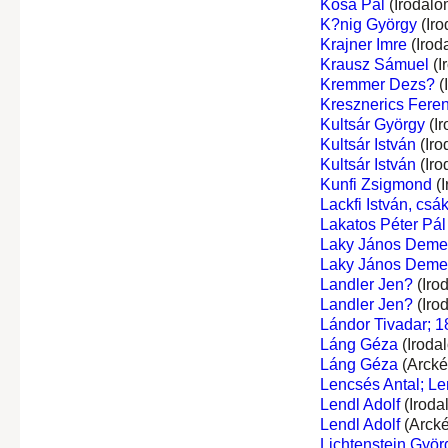
Kósa Pál
(Irodalo
K?nig György
(Iro
Krajner Imre
(Irod
Krausz Sámuel
(I
Kremmer Dezs?
(
Kresznerics Fere
Kultsár György
(Ir
Kultsár István
(Iro
Kultsár István
(Iro
Kunfi Zsigmond
(I
Lackfi István, csá
Lakatos Péter Pál
Laky János Deme
Laky János Deme
Landler Jen?
(Iro
Landler Jen?
(Iro
Lándor Tivadar; 1
Láng Géza
(Iroda
Láng Géza
(Arcké
Lencsés Antal; Le
Lendl Adolf
(Iroda
Lendl Adolf
(Arcké
Lichtenstein Györ