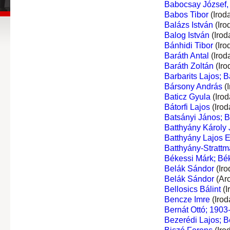
Babocsay József,
Babos Tibor
(Irod
Balázs István
(Iro
Balog István
(Irod
Bánhidi Tibor
(Iro
Baráth Antal
(Irod
Baráth Zoltán
(Iro
Barbarits Lajos; B
Bársony András
(I
Baticz Gyula
(Irod
Bátorfi Lajos
(Irod
Batsányi János; 
Batthyány Károly J
Batthyány Lajos Er
Batthyány-Stratt
Békessi Márk; Bé
Belák Sándor
(Iro
Belák Sándor
(Ar
Bellosics Bálint
(I
Bencze Imre
(Irod
Bernát Ottó; 1903
Bezerédi Lajos; B