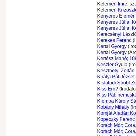
Kelemen Imre, sze
Kelemen Krizosz
Kenyeres Elemér
Kenyeres Júlia; K
Kenyeres Júlia; K
Kerecsényi László
Kerekes Ferenc
(I
Kertai György
(Iro
Kertai György
(Ar
Kertész Manó; 18
Keszler Gyula
(Ir
Keszthelyi Zoltán
Királyi Pál József
Kisfaludi Strobl Z
Kiss Ern?
(Irodal
Kiss Pál; nemeské
Klempa Károly S
Kobány Mihály
(I
Komját Aladár; K
Kopeczky Ferenc
Korach Mór; Cora,
Korach Mór; Cora,