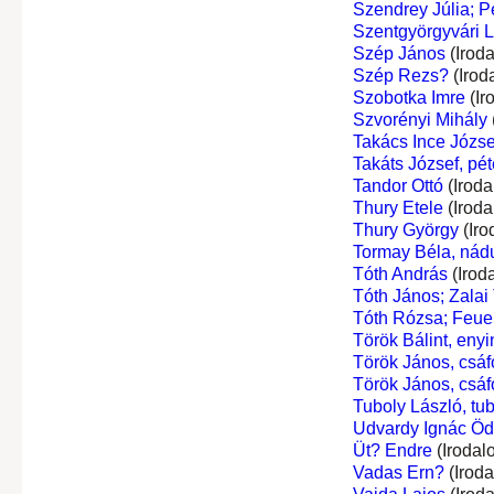
Szendrey Júlia; P
Szentgyörgyvári L
Szép János
(Irod
Szép Rezs?
(Irod
Szobotka Imre
(Ir
Szvorényi Mihály
Takács Ince Józse
Takáts József, péte
Tandor Ottó
(Iroda
Thury Etele
(Iroda
Thury György
(Iro
Tormay Béla, nádu
Tóth András
(Irod
Tóth János; Zalai
Tóth Rózsa; Feuer
Török Bálint, enyi
Török János, csáf
Török János, csáf
Tuboly László, tu
Udvardy Ignác Ö
Üt? Endre
(Irodal
Vadas Ern?
(Irod