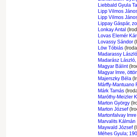
Liebbald Gyula T
Lipp Vilmos Jáno
Lipp Vilmos Jáno
Lippay Gáspár, z
Lonkay Antal
(Iro
Lovas Elemér Káro
Lovassy Sándor
(
Löw Tóbiás
(Irod
Madarassy Lászl
Madarász László, 
Magyar Bálint
(Iro
Magyar Imre, öttö
Majerszky Béla
(I
Márffy-Mantuano R
Márk Tamás
(Irod
Maróthy-Meizler K
Marton György
(Ir
Marton József
(Ir
Martonfalvay Imre
Marvalits Kálmán
Maywald József
(
Méhes Gyula; 190