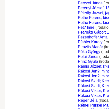
Perczel János
(Ir
Perényi József; 1
Péterffy József, j
Pethe Ferenc, kis
Pethe Ferenc, kis
Pet? Imre
(Irodal
Pet?házi Gábor; 
Pezenhoffer Antal
Pfahler Károly
(Ir
Pirovits Aladár
(Ir
Póka György
(Iro
Polai János
(Irod
Prinz Gyula
(Irod
Rájnis József, k?
Rákosi Jen?, min
Rákosi Jen?, min
Rákosi Szidi; Kr
Rákosi Szidi; Kr
Rákosi Viktor; Kr
Rákosi Viktor; Kr
Réger Béla
(Iroda
Réthei Prikkel Ma