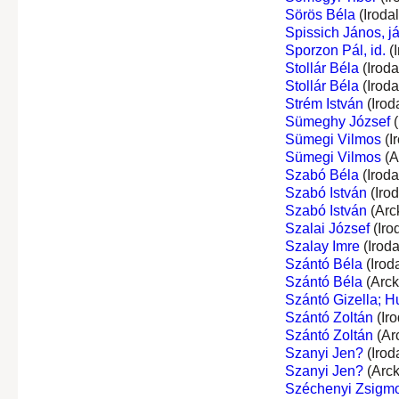
Sörös Béla
(Iroda
Spissich János, já
Sporzon Pál, id.
(I
Stollár Béla
(Irod
Stollár Béla
(Irod
Strém István
(Irod
Sümeghy József
(
Sümegi Vilmos
(I
Sümegi Vilmos
(A
Szabó Béla
(Irod
Szabó István
(Iro
Szabó István
(Arc
Szalai József
(Iro
Szalay Imre
(Irod
Szántó Béla
(Irod
Szántó Béla
(Arck
Szántó Gizella; H
Szántó Zoltán
(Ir
Szántó Zoltán
(Ar
Szanyi Jen?
(Irod
Szanyi Jen?
(Arck
Széchenyi Zsigmon