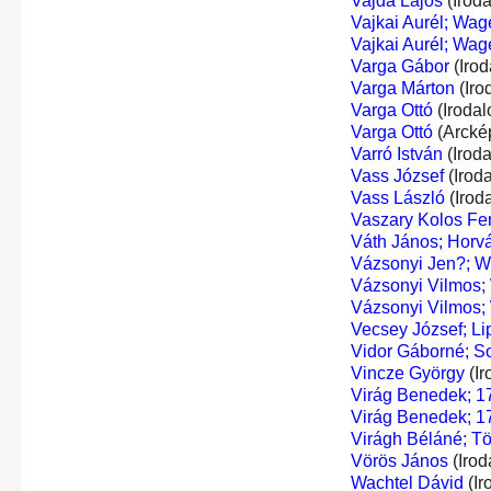
Vajda Lajos
(Irod
Vajkai Aurél; Wa
Vajkai Aurél; Wa
Varga Gábor
(Irod
Varga Márton
(Iro
Varga Ottó
(Irodal
Varga Ottó
(Arcké
Varró István
(Irod
Vass József
(Irod
Vass László
(Irod
Vaszary Kolos Fe
Váth János; Horv
Vázsonyi Jen?; W
Vázsonyi Vilmos;
Vázsonyi Vilmos;
Vecsey József; Li
Vidor Gáborné; S
Vincze György
(Ir
Virág Benedek; 1
Virág Benedek; 1
Virágh Béláné; Tö
Vörös János
(Irod
Wachtel Dávid
(Ir