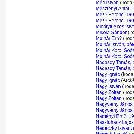
Méri István
(Iroda
Meszlényi Antal; 
Mez? Ferenc; 190
Mez? Ferenc; 190
Mihályfi Ákos Istv
Mikola Sándor
(Ir
Molnár Ern?
(Irod
Molnár István, péte
Molnár Kata; Soó
Molnár Kata; Soó
Nádasdy Tamás, bá
Nádasdy Tamás, bá
Nagy Ignác
(Iroda
Nagy Ignác
(Arck
Nagy István
(Irod
Nagy Zoltán
(Irod
Nagy Zoltán
(Irod
Nagyváthy János
Nagyváthy János
Naményi Ern?; 1
Naszluhácz Lajos
Nedeczky István,