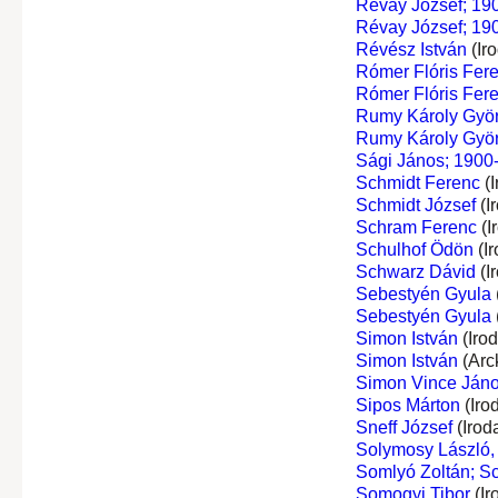
Révay József; 190
Révay József; 190
Révész István
(Ir
Rómer Flóris Fer
Rómer Flóris Fer
Rumy Károly Gyö
Rumy Károly Gyö
Sági János; 1900-
Schmidt Ferenc
(I
Schmidt József
(I
Schram Ferenc
(I
Schulhof Ödön
(I
Schwarz Dávid
(I
Sebestyén Gyula
Sebestyén Gyula
Simon István
(Iro
Simon István
(Arc
Simon Vince Ján
Sipos Márton
(Iro
Sneff József
(Irod
Solymosy László, 
Somlyó Zoltán; S
Somogyi Tibor
(Ir