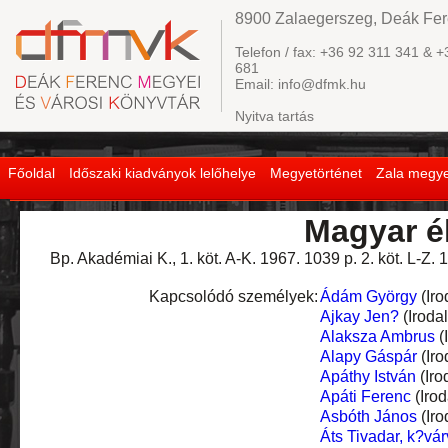
8900 Zalaegerszeg, Deák Fere
Telefon / fax: +36 92 311 341 & +
681
Email: info@dfmk.hu
Nyitva tartás
Főoldal
Időszaki kiadványok lelőhelye
Megyetörténet
Zala megye
Magyar él
Bp. Akadémiai K., 1. köt. A-K. 1967. 1039 p. 2. köt. L-Z. 
Kapcsolódó személyek:
Ádám György
(Iro
Ajkay Jen?
(Iroda
Alaksza Ambrus
(
Alapy Gáspár
(Iro
Apáthy István
(Iro
Apáti Ferenc
(Iro
Asbóth János
(Iro
Áts Tivadar, k?vár