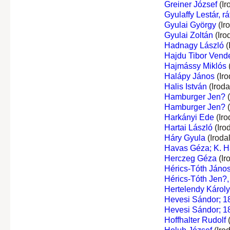
Greiner József
(Ir
Gyulaffy Lestár, rá
Gyulai György
(Ir
Gyulai Zoltán
(Iro
Hadnagy László
(
Hajdu Tibor Vend
Hajmássy Miklós
Halápy János
(Iro
Halis István
(Irod
Hamburger Jen?
(
Hamburger Jen?
(
Harkányi Ede
(Iro
Hartai László
(Iro
Háry Gyula
(Iroda
Havas Géza; K. 
Herczeg Géza
(Ir
Hérics-Tóth János,
Hérics-Tóth Jen?, 
Hertelendy Károly,
Hevesi Sándor; 1
Hevesi Sándor; 1
Hoffhalter Rudolf
(