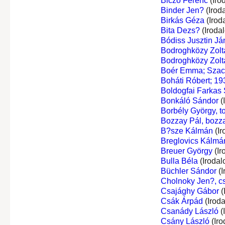
Biczó Ferenc
(Iro
Binder Jen?
(Irod
Birkás Géza
(Irod
Bita Dezs?
(Iroda
Bódiss Jusztin Já
Bodroghközy Zolt
Bodroghközy Zolt
Boér Emma; Szacs
Boháti Róbert; 19
Boldogfai Farkas
Bonkáló Sándor
(
Borbély György, t
Bozzay Pál, bozz
B?sze Kálmán
(Ir
Breglovics Kálmá
Breuer György
(Ir
Bulla Béla
(Irodal
Büchler Sándor
(I
Cholnoky Jen?, c
Csajághy Gábor
(
Csák Árpád
(Irod
Csanády László
(
Csány László
(Iro