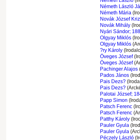
Németh László
(I
Németh László J
Németh Mária
(Ir
Novák József Kri
Novák Mihály
(Iro
Nyári Sándor; 18
Olgyay Miklós
(Ir
Olgyay Miklós
(Ar
?ry Károly
(Irodal
Öveges József
(Ir
Öveges József
(A
Pachinger Alajos
Pados János
(Iro
Pais Dezs?
(Iroda
Pais Dezs?
(Arck
Palotai József; 18
Papp Simon
(Irod
Patsch Ferenc
(Ir
Patsch Ferenc
(Ar
Patthy Károly
(Iro
Pauler Gyula
(Iro
Pauler Gyula
(Arc
Péczely László
(I