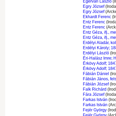
Egervári László
(I
Egry József
(Irod
Egry József
(Arck
Ekhardt Ferenc
(I
Entz Ferenc
(Irod
Entz Ferenc
(Arck
Entz Géza, ifj., 
Entz Géza, ifj., 
Erdélyi Aladár, ko
Erdélyi Károly; 18
Erdélyi László
(Ir
Éri-Halász Imre; 
Érkövy Adolf; 184
Érkövy Adolf; 184
Fábián Dániel
(Ir
Fábián János, fel
Fábián József
(Ir
Falk Richárd
(Iro
Fára József
(Irod
Farkas István
(Iro
Farkas István
(Arc
Fejér György
(Iro
Fejér György
(Arc