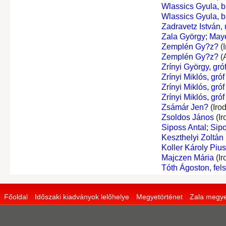
Wlassics Gyula, b
Wlassics Gyula, b
Zadravetz István,
Zala György; May
Zemplén Gy?z?
(I
Zemplén Gy?z?
(
Zrínyi György, gró
Zrínyi Miklós, gróf
Zrínyi Miklós, gróf
Zrínyi Miklós, gróf
Zsámár Jen?
(Iro
Zsoldos János
(Ir
Siposs Antal; Sipo
Keszthelyi Zoltán
Koller Károly Pius
Majczen Mária
(Ir
Tóth Ágoston, fel
Főoldal
Időszaki kiadványok lelőhelye
Megyetörténet
Zala megye