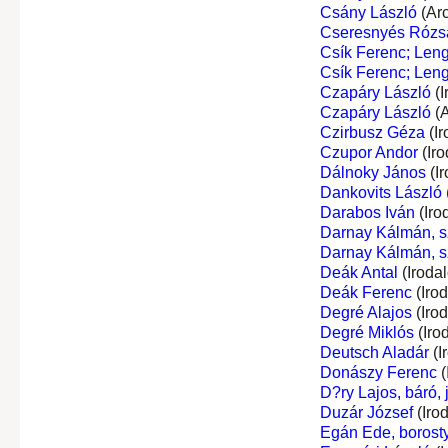
Csány László
(Ar
Cseresnyés Rózs
Csík Ferenc; Leng
Csík Ferenc; Leng
Czapáry László
(I
Czapáry László
(A
Czirbusz Géza
(Ir
Czupor Andor
(Iro
Dálnoky János
(I
Dankovits László
Darabos Iván
(Iro
Darnay Kálmán, s
Darnay Kálmán, s
Deák Antal
(Iroda
Deák Ferenc
(Iro
Degré Alajos
(Iro
Degré Miklós
(Iro
Deutsch Aladár
(I
Donászy Ferenc
(
D?ry Lajos, báró,
Duzár József
(Iro
Egán Ede, borost