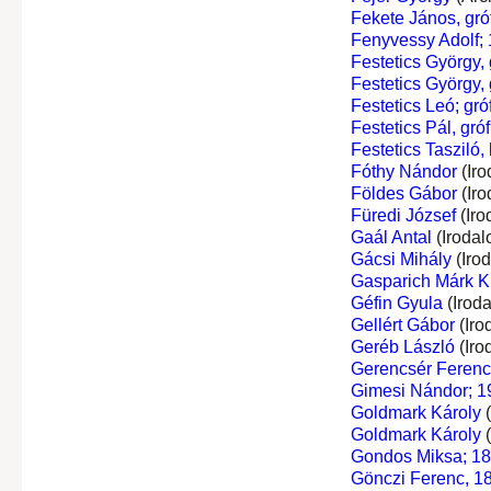
Fekete János, gróf
Fenyvessy Adolf;
Festetics György, g
Festetics György, g
Festetics Leó; gróf
Festetics Pál, gróf
Festetics Tasziló, 
Fóthy Nándor
(Iro
Földes Gábor
(Iro
Füredi József
(Iro
Gaál Antal
(Irodal
Gácsi Mihály
(Iro
Gasparich Márk Ki
Géfin Gyula
(Irod
Gellért Gábor
(Iro
Geréb László
(Iro
Gerencsér Ferenc
Gimesi Nándor; 19
Goldmark Károly
(
Goldmark Károly
(
Gondos Miksa; 1
Gönczi Ferenc, 1