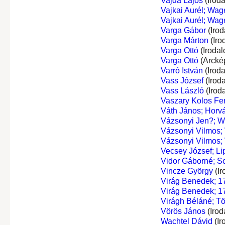
Vajda Lajos
(Irod
Vajkai Aurél; Wa
Vajkai Aurél; Wa
Varga Gábor
(Irod
Varga Márton
(Iro
Varga Ottó
(Irodal
Varga Ottó
(Arcké
Varró István
(Irod
Vass József
(Irod
Vass László
(Irod
Vaszary Kolos Fe
Váth János; Horv
Vázsonyi Jen?; W
Vázsonyi Vilmos;
Vázsonyi Vilmos;
Vecsey József; Li
Vidor Gáborné; S
Vincze György
(Ir
Virág Benedek; 1
Virág Benedek; 1
Virágh Béláné; Tö
Vörös János
(Irod
Wachtel Dávid
(Ir