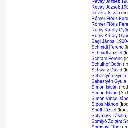
Révay József; 190
Révay József; 190
Révész István
(Ir
Rómer Flóris Fer
Rómer Flóris Fer
Rumy Károly Gyö
Rumy Károly Gyö
Sági János; 1900-
Schmidt Ferenc
(I
Schmidt József
(I
Schram Ferenc
(I
Schulhof Ödön
(I
Schwarz Dávid
(I
Sebestyén Gyula
Sebestyén Gyula
Simon István
(Iro
Simon István
(Arc
Simon Vince Ján
Sipos Márton
(Iro
Sneff József
(Irod
Solymosy László, 
Somlyó Zoltán; S
Somogyi Tibor
(Ir