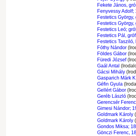
Fekete János, gróf
Fenyvessy Adolf;
Festetics György, g
Festetics György, g
Festetics Leó; gróf
Festetics Pál, gróf
Festetics Tasziló, 
Fóthy Nándor
(Iro
Földes Gábor
(Iro
Füredi József
(Iro
Gaál Antal
(Irodal
Gácsi Mihály
(Iro
Gasparich Márk Ki
Géfin Gyula
(Irod
Gellért Gábor
(Iro
Geréb László
(Iro
Gerencsér Ferenc
Gimesi Nándor; 19
Goldmark Károly
(
Goldmark Károly
(
Gondos Miksa; 1
Gönczi Ferenc, 1