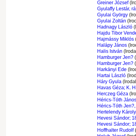
Greiner József
(Ir
Gyulaffy Lestár, rá
Gyulai György
(Ir
Gyulai Zoltán
(Iro
Hadnagy László
(
Hajdu Tibor Vend
Hajmássy Miklós
Halápy János
(Iro
Halis István
(Irod
Hamburger Jen?
(
Hamburger Jen?
(
Harkányi Ede
(Iro
Hartai László
(Iro
Háry Gyula
(Iroda
Havas Géza; K. 
Herczeg Géza
(Ir
Hérics-Tóth János,
Hérics-Tóth Jen?, 
Hertelendy Károly,
Hevesi Sándor; 1
Hevesi Sándor; 1
Hoffhalter Rudolf
(