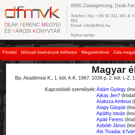
8900 Zalaegerszeg, Deák Fere
Telefon / fax: +36 92 311 341 & +
681
Email: info@dfmk.hu
Nyitva tartás
Főoldal
Időszaki kiadványok lelőhelye
Megyetörténet
Zala megye
Magyar él
Bp. Akadémiai K., 1. köt. A-K. 1967. 1039 p. 2. köt. L-Z. 
Kapcsolódó személyek:
Ádám György
(Iro
Ajkay Jen?
(Iroda
Alaksza Ambrus
(
Alapy Gáspár
(Iro
Apáthy István
(Iro
Apáti Ferenc
(Iro
Asbóth János
(Iro
Áts Tivadar, k?vár