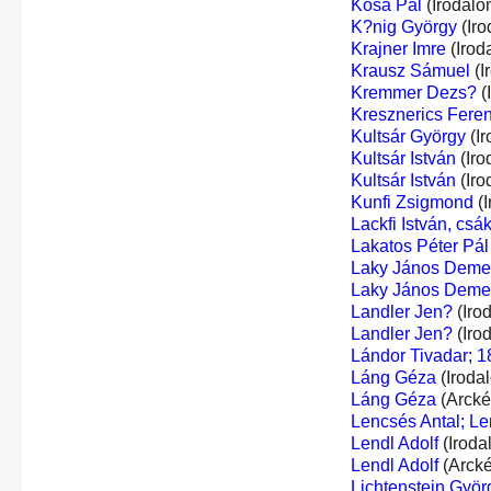
Kósa Pál
(Irodalo
K?nig György
(Iro
Krajner Imre
(Irod
Krausz Sámuel
(I
Kremmer Dezs?
(
Kresznerics Fere
Kultsár György
(Ir
Kultsár István
(Iro
Kultsár István
(Iro
Kunfi Zsigmond
(I
Lackfi István, csá
Lakatos Péter Pál
Laky János Deme
Laky János Deme
Landler Jen?
(Iro
Landler Jen?
(Iro
Lándor Tivadar; 1
Láng Géza
(Iroda
Láng Géza
(Arcké
Lencsés Antal; Le
Lendl Adolf
(Iroda
Lendl Adolf
(Arcké
Lichtenstein Györ