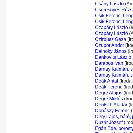
Csány László
(Ar
Cseresnyés Rózs
Csík Ferenc; Leng
Csík Ferenc; Leng
Czapáry László
(I
Czapáry László
(A
Czirbusz Géza
(Ir
Czupor Andor
(Iro
Dálnoky János
(I
Dankovits László
Darabos Iván
(Iro
Darnay Kálmán, s
Darnay Kálmán, s
Deák Antal
(Iroda
Deák Ferenc
(Iro
Degré Alajos
(Iro
Degré Miklós
(Iro
Deutsch Aladár
(I
Donászy Ferenc
(
D?ry Lajos, báró,
Duzár József
(Iro
Egán Ede, borost