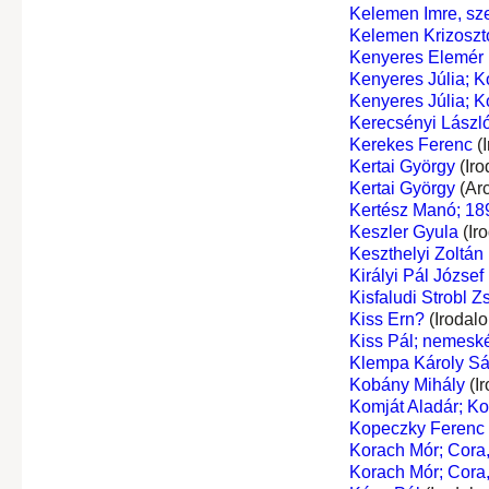
Kelemen Imre, sze
Kelemen Krizosz
Kenyeres Elemér
Kenyeres Júlia; K
Kenyeres Júlia; K
Kerecsényi László
Kerekes Ferenc
(I
Kertai György
(Iro
Kertai György
(Ar
Kertész Manó; 18
Keszler Gyula
(Ir
Keszthelyi Zoltán
Királyi Pál József
Kisfaludi Strobl Z
Kiss Ern?
(Irodal
Kiss Pál; nemeské
Klempa Károly S
Kobány Mihály
(I
Komját Aladár; K
Kopeczky Ferenc
Korach Mór; Cora,
Korach Mór; Cora,