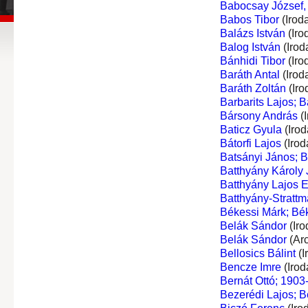
Babocsay József,
Babos Tibor
(Irod
Balázs István
(Iro
Balog István
(Irod
Bánhidi Tibor
(Iro
Baráth Antal
(Irod
Baráth Zoltán
(Iro
Barbarits Lajos; B
Bársony András
(I
Baticz Gyula
(Irod
Bátorfi Lajos
(Irod
Batsányi János; 
Batthyány Károly J
Batthyány Lajos Er
Batthyány-Stratt
Békessi Márk; Bé
Belák Sándor
(Iro
Belák Sándor
(Ar
Bellosics Bálint
(I
Bencze Imre
(Irod
Bernát Ottó; 1903
Bezerédi Lajos; B