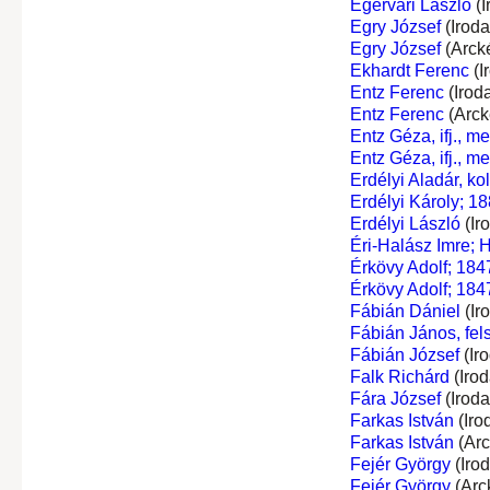
Egervári László
(I
Egry József
(Irod
Egry József
(Arck
Ekhardt Ferenc
(I
Entz Ferenc
(Irod
Entz Ferenc
(Arck
Entz Géza, ifj., 
Entz Géza, ifj., 
Erdélyi Aladár, ko
Erdélyi Károly; 18
Erdélyi László
(Ir
Éri-Halász Imre; 
Érkövy Adolf; 184
Érkövy Adolf; 184
Fábián Dániel
(Ir
Fábián János, fel
Fábián József
(Ir
Falk Richárd
(Iro
Fára József
(Irod
Farkas István
(Iro
Farkas István
(Arc
Fejér György
(Iro
Fejér György
(Arc