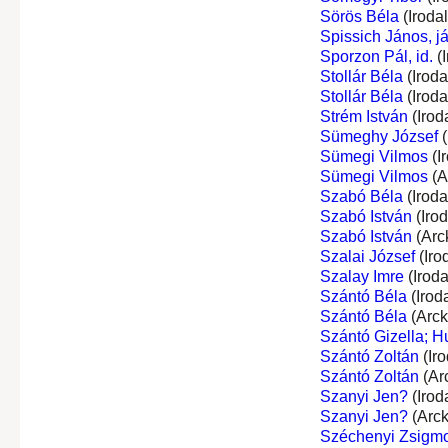
Sörös Béla
(Iroda
Spissich János, já
Sporzon Pál, id.
(I
Stollár Béla
(Irod
Stollár Béla
(Irod
Strém István
(Irod
Sümeghy József
(
Sümegi Vilmos
(I
Sümegi Vilmos
(A
Szabó Béla
(Irod
Szabó István
(Iro
Szabó István
(Arc
Szalai József
(Iro
Szalay Imre
(Irod
Szántó Béla
(Irod
Szántó Béla
(Arck
Szántó Gizella; H
Szántó Zoltán
(Ir
Szántó Zoltán
(Ar
Szanyi Jen?
(Irod
Szanyi Jen?
(Arck
Széchenyi Zsigmon