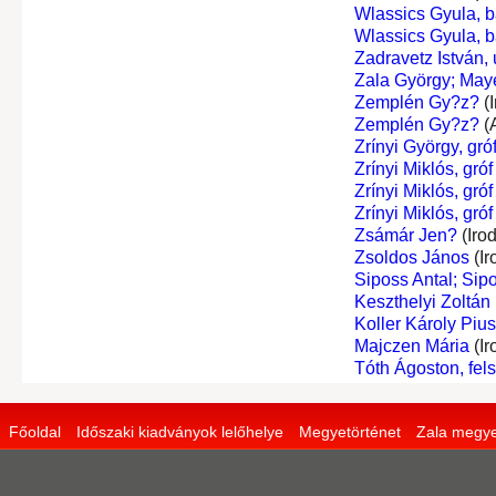
Wlassics Gyula, b
Wlassics Gyula, b
Zadravetz István,
Zala György; May
Zemplén Gy?z?
(I
Zemplén Gy?z?
(
Zrínyi György, gró
Zrínyi Miklós, gróf
Zrínyi Miklós, gróf
Zrínyi Miklós, gróf
Zsámár Jen?
(Iro
Zsoldos János
(Ir
Siposs Antal; Sipo
Keszthelyi Zoltán
Koller Károly Pius
Majczen Mária
(Ir
Tóth Ágoston, fel
Főoldal
Időszaki kiadványok lelőhelye
Megyetörténet
Zala megye