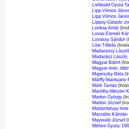
Liebbald Gyula T
Lipp Vilmos Jáno
Lipp Vilmos Jáno
Lippay Gáspár, z
Lonkay Antal
(Iro
Lovas Elemér Káro
Lovassy Sándor
(
Löw Tóbiás
(Irod
Madarassy Lászl
Madarász László, 
Magyar Bálint
(Iro
Magyar Imre, öttö
Majerszky Béla
(I
Márffy-Mantuano R
Márk Tamás
(Irod
Maróthy-Meizler K
Marton György
(Ir
Marton József
(Ir
Martonfalvay Imre
Marvalits Kálmán
Maywald József
(
Méhes Gyula; 190