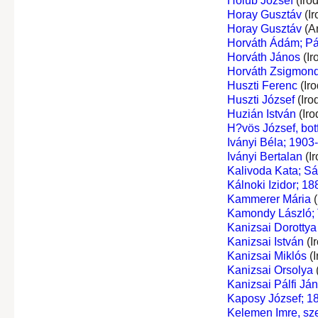
Holub József
(Iro
Horay Gusztáv
(Ir
Horay Gusztáv
(A
Horváth Ádám; Pá
Horváth János
(Ir
Horváth Zsigmon
Huszti Ferenc
(Ir
Huszti József
(Iro
Huzián István
(Iro
H?vös József, botf
Iványi Béla; 1903
Iványi Bertalan
(I
Kalivoda Kata; Sá
Kálnoki Izidor; 1
Kammerer Mária
(
Kamondy László; 
Kanizsai Dorottya
Kanizsai István
(I
Kanizsai Miklós
(I
Kanizsai Orsolya
Kanizsai Pálfi Já
Kaposy József; 18
Kelemen Imre, sze