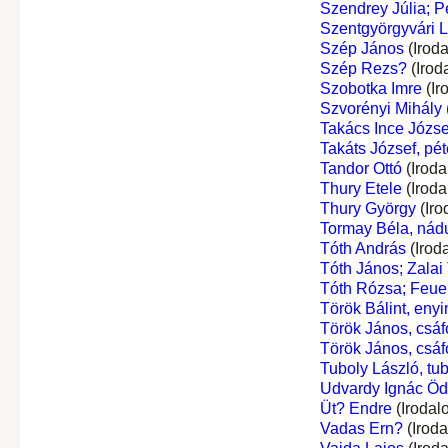
Szendrey Júlia; P
Szentgyörgyvári L
Szép János
(Irod
Szép Rezs?
(Irod
Szobotka Imre
(Ir
Szvorényi Mihály
Takács Ince Józse
Takáts József, péte
Tandor Ottó
(Iroda
Thury Etele
(Iroda
Thury György
(Iro
Tormay Béla, nádu
Tóth András
(Irod
Tóth János; Zalai
Tóth Rózsa; Feuer
Török Bálint, enyi
Török János, csáf
Török János, csáf
Tuboly László, tu
Udvardy Ignác Ö
Üt? Endre
(Irodal
Vadas Ern?
(Irod