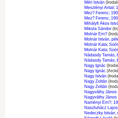
Méri István
(Iroda
Meszlényi Antal; 
Mez? Ferenc; 190
Mez? Ferenc; 190
Mihályfi Ákos Istv
Mikola Sándor
(Ir
Molnár Ern?
(Irod
Molnár István, péte
Molnár Kata; Soó
Molnár Kata; Soó
Nádasdy Tamás, bá
Nádasdy Tamás, bá
Nagy Ignác
(Iroda
Nagy Ignác
(Arck
Nagy István
(Irod
Nagy Zoltán
(Irod
Nagy Zoltán
(Irod
Nagyváthy János
Nagyváthy János
Naményi Ern?; 1
Naszluhácz Lajos
Nedeczky István,