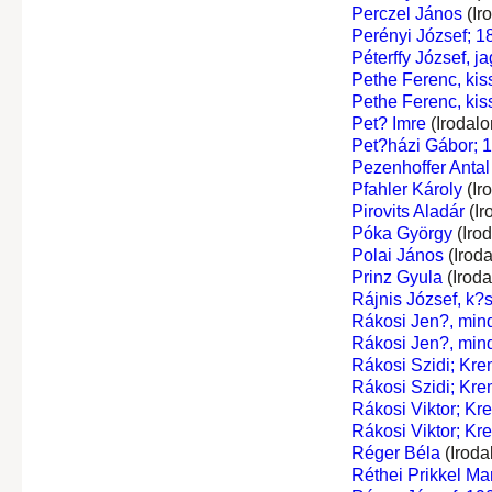
Perczel János
(Ir
Perényi József; 1
Péterffy József, j
Pethe Ferenc, kis
Pethe Ferenc, kis
Pet? Imre
(Irodal
Pet?házi Gábor; 
Pezenhoffer Antal
Pfahler Károly
(Ir
Pirovits Aladár
(Ir
Póka György
(Iro
Polai János
(Irod
Prinz Gyula
(Irod
Rájnis József, k?
Rákosi Jen?, min
Rákosi Jen?, min
Rákosi Szidi; Kr
Rákosi Szidi; Kr
Rákosi Viktor; Kr
Rákosi Viktor; Kr
Réger Béla
(Iroda
Réthei Prikkel Ma