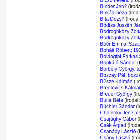
Biczó Ferenc
(Iro
Binder Jen?
(Irod
Birkás Géza
(Irod
Bita Dezs?
(Iroda
Bódiss Jusztin Já
Bodroghközy Zolt
Bodroghközy Zolt
Boér Emma; Szacs
Boháti Róbert; 19
Boldogfai Farkas
Bonkáló Sándor
(
Borbély György, t
Bozzay Pál, bozz
B?sze Kálmán
(Ir
Breglovics Kálmá
Breuer György
(Ir
Bulla Béla
(Irodal
Büchler Sándor
(I
Cholnoky Jen?, c
Csajághy Gábor
(
Csák Árpád
(Irod
Csanády László
(
Csány László
(Iro